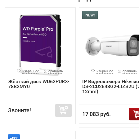
NEW!
избранное
сравнить
избранное
сравнить
Жёсткий диск WD62PURX-
IP Видеокамера Hikvisi
78B2MY0
DS-2CD2643G2-LIZS2U (2
12mm)
Звоните!
17 083 руб.
-48%