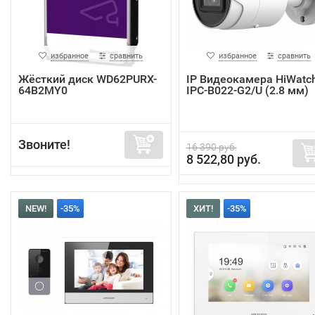
избранное
сравнить
избранное
сравнить
Жёсткий диск WD62PURX-
IP Видеокамера HiWatc
64B2MY0
IPC-B022-G2/U (2.8 мм)
Звоните!
16 390 руб.
8 522,80 руб.
NEW!
-35%
ХИТ!
-35%