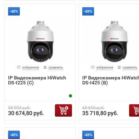
-48%
-48%
избранное
сравнить
избранное
сравнить
IP Видеокамера HiWatch
IP Видеокамера HiWatc
DS-I225 (С)
DS-I425 (B)
58 990 руб.
68 690 руб.
30 674,80 руб.
35 718,80 руб.
-48%
-48%