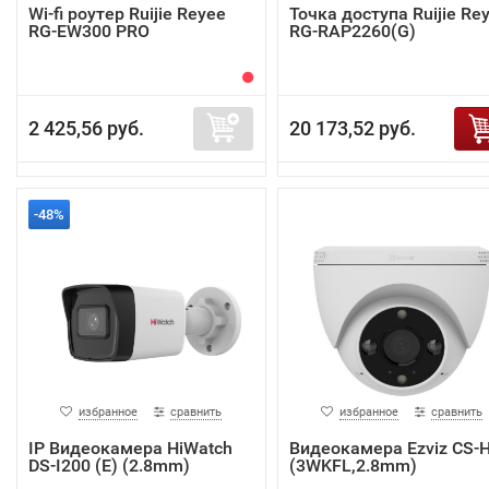
Wi-fi роутер Ruijie Reyee
Точка доступа Ruijie Re
RG-EW300 PRO
RG-RAP2260(G)
2 425,56 руб.
20 173,52 руб.
-48%
избранное
сравнить
избранное
сравнить
IP Видеокамера HiWatch
Видеокамера Ezviz CS-
DS-I200 (E) (2.8mm)
(3WKFL,2.8mm)