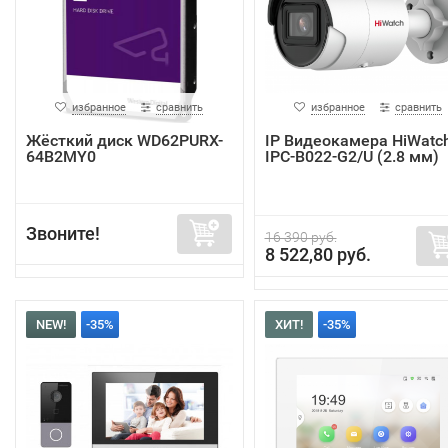
избранное
сравнить
избранное
сравнить
Жёсткий диск WD62PURX-
IP Видеокамера HiWatc
64B2MY0
IPC-B022-G2/U (2.8 мм)
Звоните!
16 390 руб.
8 522,80 руб.
NEW!
-35%
ХИТ!
-35%