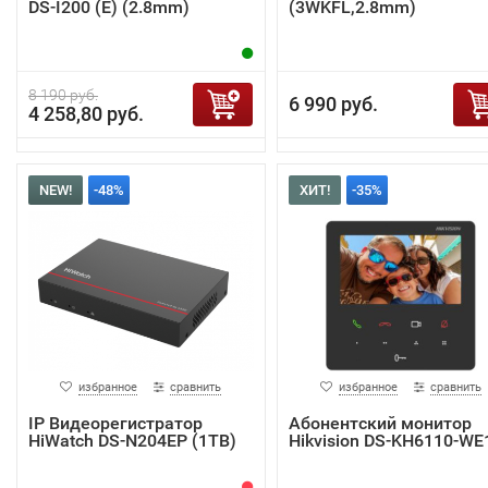
DS-I200 (E) (2.8mm)
(3WKFL,2.8mm)
8 190 руб.
6 990 руб.
4 258,80 руб.
NEW!
-48%
ХИТ!
-35%
избранное
сравнить
избранное
сравнить
IP Видеорегистратор
Абонентский монитор
HiWatch DS-N204EP (1TB)
Hikvision DS-KH6110-WE