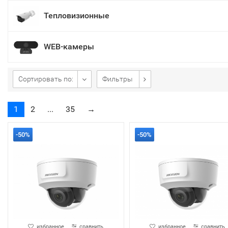
Тепловизионные
WEB-камеры
Сортировать по:
Фильтры
1
2
...
35
→
-50%
-50%
избранное
сравнить
избранное
сравнить