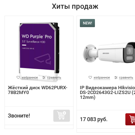
Хиты продаж
NEW!
избранное
сравнить
избранное
сравнить
Жёсткий диск WD62PURX-
IP Видеокамера Hikvisi
78B2MY0
DS-2CD2643G2-LIZS2U (2
12mm)
Звоните!
17 083 руб.