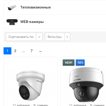
Тепловизионные
WEB-камеры
Сортировать по:
Фильтры
1
2
...
7
→
NEW!
-50%
избранное
сравнить
избранное
сравнить