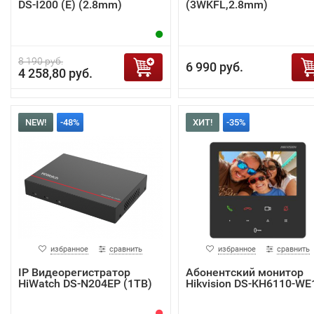
DS-I200 (E) (2.8mm)
(3WKFL,2.8mm)
8 190 руб.
6 990 руб.
4 258,80 руб.
NEW!
-48%
ХИТ!
-35%
избранное
сравнить
избранное
сравнить
IP Видеорегистратор
Абонентский монитор
HiWatch DS-N204EP (1TB)
Hikvision DS-KH6110-WE