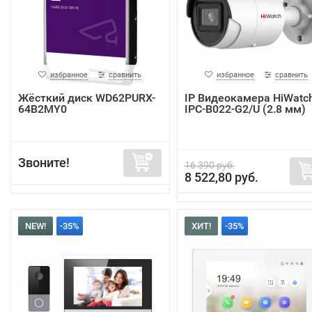
избранное
сравнить
избранное
сравнить
Жёсткий диск WD62PURX-
IP Видеокамера HiWatc
64B2MY0
IPC-B022-G2/U (2.8 мм)
Звоните!
16 390 руб.
8 522,80 руб.
NEW!
-35%
ХИТ!
-35%