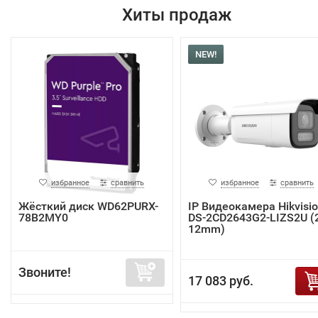
Хиты продаж
NEW!
избранное
сравнить
избранное
сравнить
Жёсткий диск WD62PURX-
IP Видеокамера Hikvisi
78B2MY0
DS-2CD2643G2-LIZS2U (2
12mm)
Звоните!
17 083 руб.