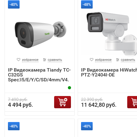
-40%
-48%
избранное
сравнить
избранное
сравнить
IP Видеокамера Tiandy TC-
IP Видеокамера HiWatc
C32GS
PTZ-Y2404I-DE
Spec:I5/E/Y/C/SD/4mm/V4.
2
7 490 руб.
22 390 руб.
4 494 руб.
11 642,80 руб.
-40%
-40%