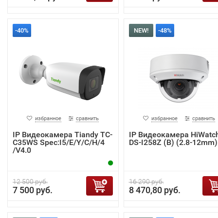
-40%
NEW!
-48%
избранное
сравнить
избранное
сравнить
IP Видеокамера Tiandy TC-
IP Видеокамера HiWatc
C35WS Spec:I5/E/Y/C/H/4
DS-I258Z (B) (2.8-12mm)
/V4.0
12 500 руб.
16 290 руб.
7 500 руб.
8 470,80 руб.