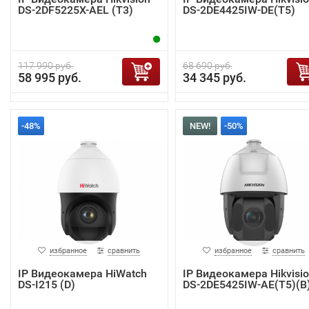
DS-2DF5225X-AEL (T3)
DS-2DE4425IW-DE(T5)
117 990 руб.
68 690 руб.
58 995 руб.
34 345 руб.
-48%
NEW!
-50%
избранное
сравнить
избранное
сравнить
IP Видеокамера HiWatch
IP Видеокамера Hikvisi
DS-I215 (D)
DS-2DE5425IW-AE(T5)(B