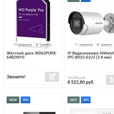
избранное
сравнить
избранное
сравнить
Жёсткий диск WD62PURX-
IP Видеокамера HiWatc
64B2MY0
IPC-B022-G2/U (2.8 мм)
Звоните!
16 390 руб.
8 522,80 руб.
NEW!
-35%
ХИТ!
-35%