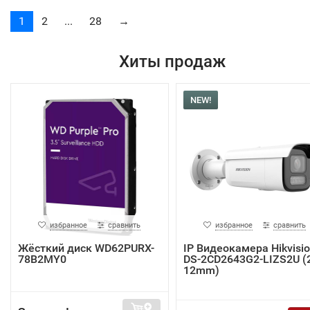
1
2
...
28
→
Хиты продаж
NEW!
избранное
сравнить
избранное
сравнить
Жёсткий диск WD62PURX-
IP Видеокамера Hikvisi
78B2MY0
DS-2CD2643G2-LIZS2U (2
12mm)