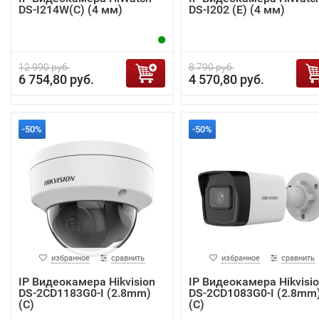
DS-I214W(С) (4 мм)
DS-I202 (E) (4 мм)
12 990 руб.
8 790 руб.
6 754,80 руб.
4 570,80 руб.
-50%
-50%
избранное
сравнить
избранное
сравнить
IP Видеокамера Hikvision
IP Видеокамера Hikvisi
DS-2CD1183G0-I (2.8mm)
DS-2CD1083G0-I (2.8mm
(C)
(C)