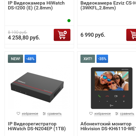
IP Видеокамера HiWatch
Видеокамера Ezviz CS-
DS-I200 (E) (2.8mm)
(3WKFL,2.8mm)
8 190 руб.
6 990 руб.
4 258,80 руб.
NEW!
-48%
ХИТ!
-35%
избранное
сравнить
избранное
сравнить
IP Видеорегистратор
Абонентский монитор
HiWatch DS-N204EP (1TB)
Hikvision DS-KH6110-WE