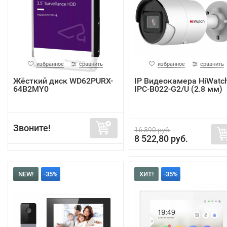
избранное
сравнить
избранное
сравнить
Жёсткий диск WD62PURX-
IP Видеокамера HiWatc
64B2MY0
IPC-B022-G2/U (2.8 мм)
Звоните!
16 390 руб.
8 522,80 руб.
NEW!
-35%
ХИТ!
-35%