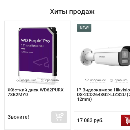
Хиты продаж
NEW!
избранное
сравнить
избранное
сравнить
Жёсткий диск WD62PURX-
IP Видеокамера Hikvisi
78B2MY0
DS-2CD2643G2-LIZS2U (2
12mm)
Звоните!
17 083 руб.