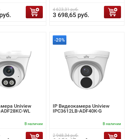
.
4 623,31 руб.
руб.
3 698,65 руб.
-20%
амера Uniview
IP Видеокамера Uniview
-ADF28KC-WL
IPC3612LB-ADF40K-G
В наличии
В наличии
.
2 948,34 руб.