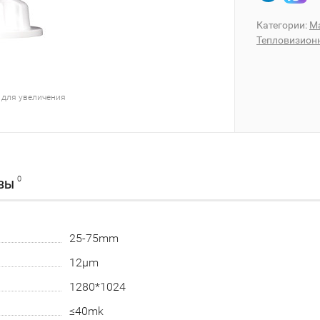
Категории:
M
Тепловизион
 для увеличения
0
ВЫ
25-75mm
12μm
1280*1024
≤40mk