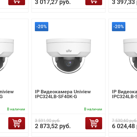
3 017,27 руб.
3 397,33 
-20%
-20%
niview
IP Видеокамера Uniview
IP Видеок
-G
IPC324LB-SF40K-G
IPC324LB-
В наличии
В наличии
3 591,90 руб.
7 530,60 руб
2 873,52 руб.
6 024,48 