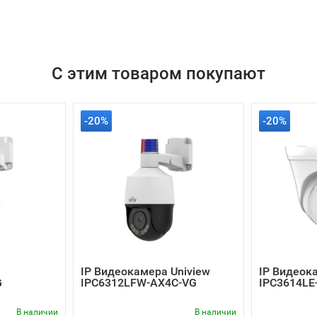
С этим товаром покупают
-20%
-20%
IP Видеокамера Uniview
IP Видеок
G
IPC6312LFW-AX4C-VG
IPC3614LE
В наличии
В наличии