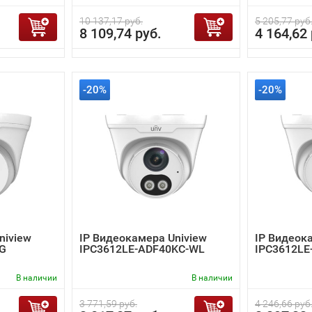
10 137,17 руб.
5 205,77 руб
8 109,74 руб.
4 164,62 
-20%
-20%
niview
IP Видеокамера Uniview
IP Видеок
-G
IPC3612LE-ADF40KC-WL
IPC3612LE
В наличии
В наличии
3 771,59 руб.
4 246,66 руб