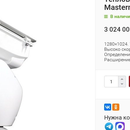
Master
В наличи
3 024 00
1280×1024.
Высоко ско
Определение
Расширени
Нужна ко