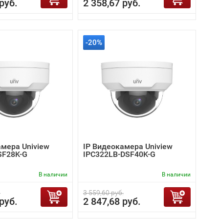
руб.
2 358,67 руб.
-20%
амера Uniview
IP Видеокамера Uniview
SF28K-G
IPC322LB-DSF40K-G
В наличии
В наличии
.
3 559,60 руб.
руб.
2 847,68 руб.