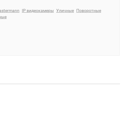
astermann
IP видеокамеры
Уличные
Поворотные
ные