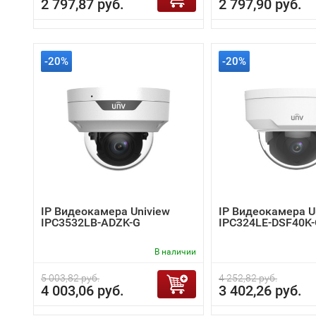
2 797,87 руб.
2 797,90 руб.
-20%
-20%
IP Видеокамера Uniview
IP Видеокамера U
IPC3532LB-ADZK-G
IPC324LE-DSF40K
В наличии
5 003,82 руб.
4 252,82 руб.
4 003,06 руб.
3 402,26 руб.