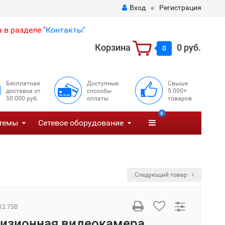
Вход
Регистрация
 в разделе "
Контакты"
Корзина
0 руб.
0
Бесплатная
Доступные
Свыше
доставка от
способы
5 000+
50 000 руб.
оплаты
товаров
6
темы
Сетевое оборудование
Следующий товар
12.75В
изионная видеокамера