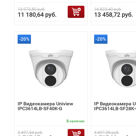
13 975,80 руб.
16 823,40 руб.
11 180,64 руб.
13 458,72 руб.
-20%
-20%
IP Видеокамера Uniview
IP Видеокамера U
IPC3614LB-SF40K-G
IPC3614LB-SF28K
В наличии
3 497,34 руб.
3 497,38 руб.