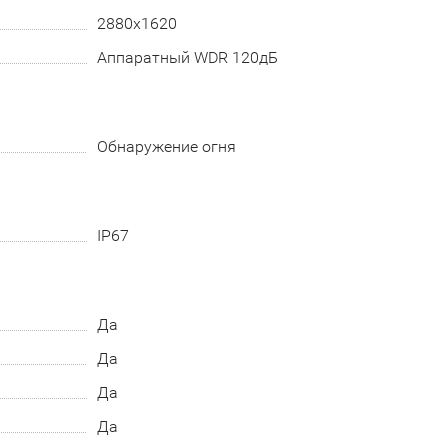
2880x1620
Аппаратный WDR 120дБ
Обнаружение огня
IP67
Да
Да
Да
Да