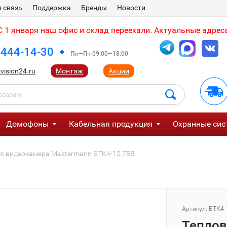
 связь
Поддержка
Бренды
Новости
 1 января наш офис и склад переехали. Актуальные адреса
 444-14-30
Пн—Пт 09:00—18:00
vision24.ru
Монтаж
Акции
Домофоны
Кабельная продукция
Охранные сис
я видеокамера Mastermann БТК4-12.75В
Артикул:
БТК4-
Теплов