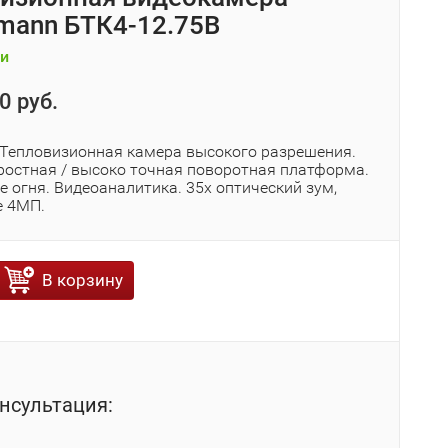
mann БТК4-12.75В
и
0 руб.
 Тепловизионная камера высокого разрешения.
ростная / высоко точная поворотная платформа.
 огня. Видеоаналитика. 35x оптический зум,
е 4МП.
В корзину
нсультация: