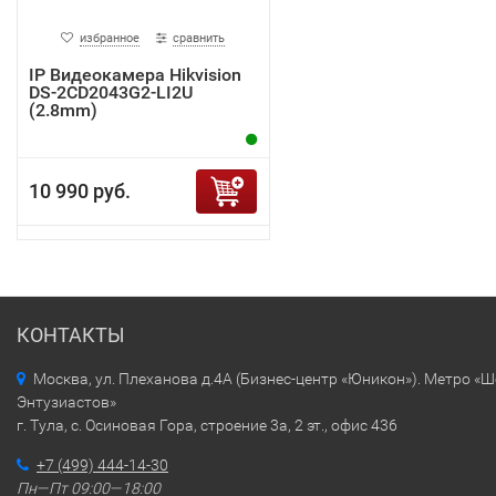
избранное
сравнить
IP Видеокамера Hikvision
DS-2CD2043G2-LI2U
(2.8mm)
10 990 руб.
КОНТАКТЫ
Москва, ул. Плеханова д.4А (Бизнес-центр «Юникон»). Метро «
Энтузиастов»
г. Тула, с. Осиновая Гора, строение 3а, 2 эт., офис 436
+7 (499) 444-14-30
Пн—Пт 09:00—18:00