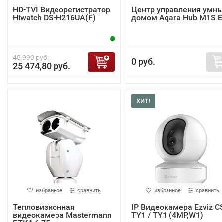
HD-TVI Видеорегистратор
Центр управления умн
Hiwatch DS-H216UA(F)
домом Aqara Hub M1S 
48 990 руб.
0 руб.
25 474,80 руб.
ХИТ!
избранное
сравнить
избранное
сравнить
Тепловизионная
IP Видеокамера Ezviz C
видеокамера Mastermann
TY1 / TY1 (4MP,W1)