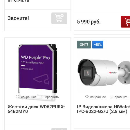
БТК4-6.75
Звоните!
5 990 руб.
ХИТ!
-48%
избранное
сравнить
избранное
сравнить
Жёсткий диск WD62PURX-
IP Видеокамера HiWatc
64B2MY0
IPC-B022-G2/U (2.8 мм)