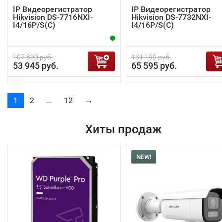
IP Видеорегистратор
IP Видеорегистратор
Hikvision DS-7716NXI-
Hikvision DS-7732NXI-
I4/16P/S(C)
I4/16P/S(C)
107 890 руб.
131 190 руб.
53 945 руб.
65 595 руб.
1
2
...
12
→
Хиты продаж
NEW!