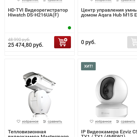
HD-TVI Видеорегистратор
Центр управления умн
Hiwatch DS-H216UA(F)
домом Aqara Hub M1S 
48 990 руб.
0 руб.
25 474,80 руб.
ХИТ!
избранное
сравнить
избранное
сравнить
Тепловизионная
IP Видеокамера Ezviz C
видеокамера Mastermann
TY1 / TY1 (4MP,W1)