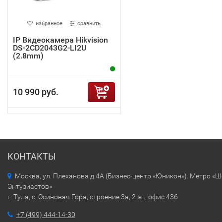
избранное
сравнить
IP Видеокамера Hikvision
DS-2CD2043G2-LI2U
(2.8mm)
10 990 руб.
КОНТАКТЫ
Москва, ул. Плеханова д.4А (Бизнес-центр «Юникон»). Метро «
Энтузиастов»
г. Тула, с. Осиновая Гора, строение 3а, 2 эт., офис 436
+7 (499) 444-14-30