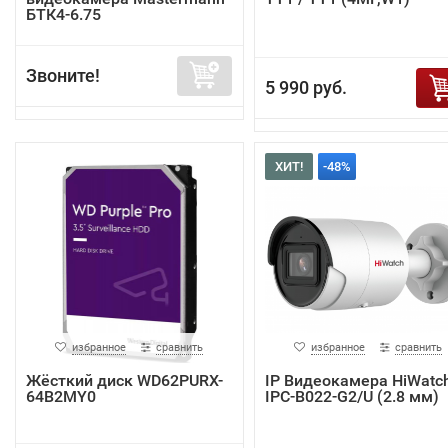
БТК4-6.75
Звоните!
5 990 руб.
ХИТ!
-48%
избранное
сравнить
избранное
сравнить
Жёсткий диск WD62PURX-
IP Видеокамера HiWatc
64B2MY0
IPC-B022-G2/U (2.8 мм)