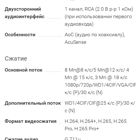
Двухсторонний
1 канал, RCA (2.0 В p-p 1 кОм)
аудиоинтерфейс
(при использовании первого
аудиовхода)
Особенности
AoC (аудио по коаксиалу),
AcuSense
Сжатие
Основной поток
8 Мп@8 к/с/5 Мп@12 к/с/ 4
Мп @ 15 к/с, 3 Мп @ 18 к/с
1080p/720p/WD1/4CIF/VGA/CIF
к/с (P)/30 к/с (N)
Дополнительный поток
WD1/4CIF/CIF@25 к/с (P)/30 к/
с (N)
Формат видеосжатия
H.264, H.264+, H.265, H.265
Pro, H.265 Pro+
Сжатие аудио
G.711u