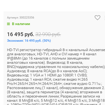
Артикул:
300225356
В наличии
16 495 руб.
32 990 руб.
Экономия:
16 495 руб.
(
50%
)
HD-TVI регистратор гибридный 8-х канальный Acusense
для аналоговых, HD-TVI, AHD и CVI камер + 8 канал
IP@8Мп (до 16 каналов с полным замещением
аналоговых каналов). Видеовход: 8 канала,
BNC(поддержка управления по коаксиальному кабелю)
Аудиовход: 8 канала RCA(до 8-х каналов AoC);
Видеовыход: 1 VGA и 1 HDMI до 1080Р, 1 CVBS;
Аудиовыход: 1 канал RCA; сжатие видео H.265
Pro/H.265/H.265+/H.264/H.264+; сжатие аудио G.711u.;
Распознавание лиц (1 канал), обнаружение движения 2
(8 канала), защита периметра (4 канала); вторжения в
область и пересечения линии; Разрешение записи на
канал: 8 Мп@8 к/с, 5 Мп@12 к/с, 4 Мп@15 к/с, 3 Мп@18
с, 1080p/720p/WD1/4CIF/VGA/CIF@25 к/с; IP-камера: 4