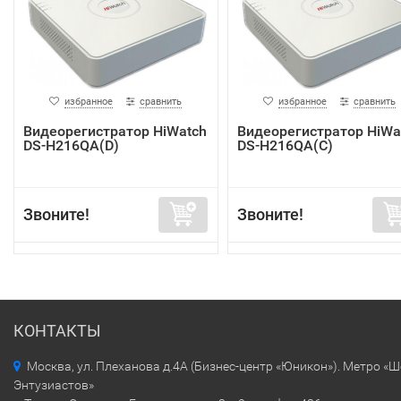
избранное
сравнить
избранное
сравнить
Видеорегистратор HiWatch
Видеорегистратор HiWa
DS-H216QA(D)
DS-H216QA(C)
Звоните!
Звоните!
КОНТАКТЫ
Москва, ул. Плеханова д.4А (Бизнес-центр «Юникон»). Метро «
Энтузиастов»