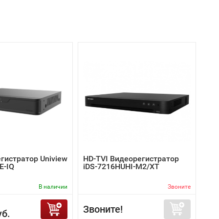
гистратор Uniview
HD-TVI Видеорегистратор
E-IQ
iDS-7216HUHI-M2/XT
В наличии
Звоните
Звоните!
уб.