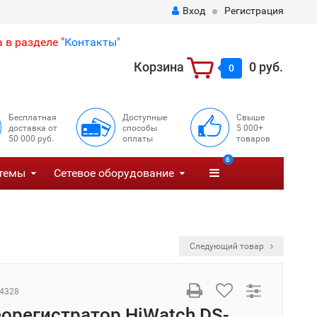
Вход
Регистрация
 в разделе "
Контакты"
Корзина
0 руб.
0
Бесплатная
Доступные
Свыше
доставка от
способы
5 000+
50 000 руб.
оплаты
товаров
6
темы
Сетевое оборудование
Следующий товар
4328
еорегистратор HiWatch DS-