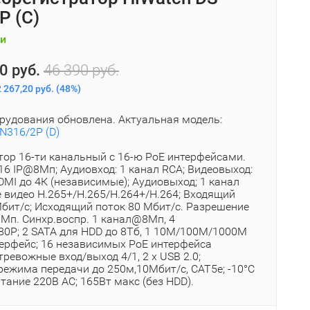
P (C)
и
0 руб.
46 390 руб.
 267,20 руб.
(
48%
)
рудования обновлена. Актуальная модель:
N316/2P (D)
тор 16-ти канальный c 16-ю PoE интерфейсами.
16 IP@8Мп; Аудиовход: 1 канал RCA; Видеовыход:
DMI до 4К (независимые); Аудиовыход; 1 канал
е видео H.265+/H.265/H.264+/H.264; Входящий
Мбит/с; Исходящий поток 80 Мбит/с. Разрешение
8Мп. Синхр.воспр. 1 канал@8Мп, 4
0P; 2 SATA для HDD до 8Тб, 1 10M/100M/1000M
терфейс; 16 независимых PoE интерфейса
ревожные вход/выход 4/1, 2 х USB 2.0;
режима передачи до 250м,10Мбит/с, CAT5e; -10°C
итание 220В АC; 165Вт макс (без HDD).