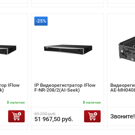
-25%
тор IFlow
IP Видеорегистратор IFlow
Видеорегис
k)
F-NR-208/2(AI-Seek)
AE-MH0408
В наличии
В наличии
69 290 руб.
Звоните!
51 967,50 руб.