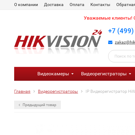
О компании
Доставка
Оплата
Контакты
Обратная
Уважаемые клиенты! С
+7 (499)
zakaz@hik
Видеокамеры
Видеорегистраторы
Главная
Видеорегистраторы
IP Видеорегистратор HiW
Предыдущий товар