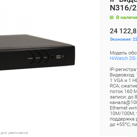
N316/2
В наличи
24 122,8
Экономия:
22
Модель обо
HiWatch DS-
IP-регистра
Видеовход: 
1 VGA и 1 H
RCA; сжати
поток 160 
записи: до 
канала@108
Ethernet ин
10M/100M; т
поддержка 
до +55°C; п
 для увеличения