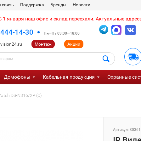
 связь
Поддержка
Бренды
Новости
 1 января наш офис и склад переехали. Актуальные адреса
 444-14-30
Пн—Пт 09:00—18:00
vision24.ru
Монтаж
Акции
Домофоны
Кабельная продукция
Охранные сис
atch DS-N316/2P (C)
Артикул:
30361
IP Вид