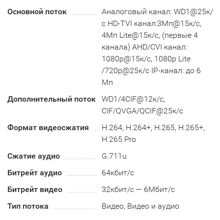
Основной поток
Аналоговый канал: WD1@25к/
с HD-TVI канал:3Мп@15к/с,
4Мп Lite@15к/с, (первые 4
канала) AHD/CVI канал:
1080p@15к/с, 1080p Lite
/720p@25к/с IP-канал: до 6
Мп
Дополнительный поток
WD1/4CIF@12к/с,
CIF/QVGA/QCIF@25к/с
Формат видеосжатия
H.264, H.264+, H.265, H.265+,
H.265 Pro
Сжатие аудио
G.711u
Битрейт аудио
64кбит/с
Битрейт видео
32кбит/с — 6Мбит/с
Тип потока
Видео, Видео и аудио