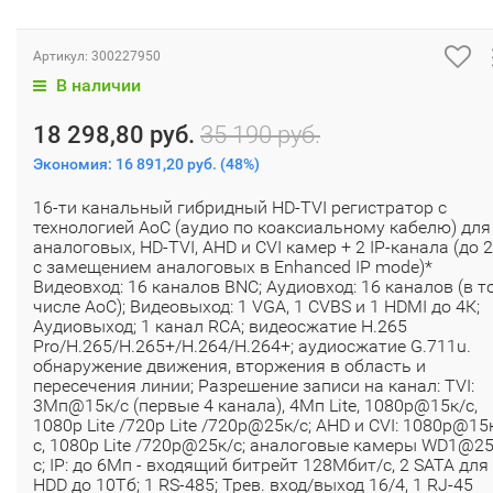
Артикул:
300227950
В наличии
18 298,80 руб.
35 190 руб.
Экономия:
16 891,20 руб.
(
48%
)
16-ти канальный гибридный HD-TVI регистратор c
технологией AoC (аудио по коаксиальному кабелю) для
аналоговых, HD-TVI, AHD и CVI камер + 2 IP-канала (до 
с замещением аналоговых в Enhanced IP mode)*
Видеовход: 16 каналов BNC; Аудиовход: 16 каналов (в т
числе AoC); Видеовыход: 1 VGA, 1 CVBS и 1 HDMI до 4К;
Аудиовыход; 1 канал RCA; видеосжатие H.265
Pro/H.265/H.265+/H.264/H.264+; аудиосжатие G.711u.
обнаружение движения, вторжения в область и
пересечения линии; Разрешение записи на канал: TVI:
3Мп@15к/с (первые 4 канала), 4Мп Lite, 1080p@15к/с,
1080p Lite /720p Lite /720p@25к/с; AHD и CVI: 1080p@15
с, 1080p Lite /720p@25к/с; аналоговые камеры WD1@25
с; IP: до 6Мп - входящий битрейт 128Мбит/с, 2 SATA для
HDD до 10Тб; 1 RS-485; Трев. вход/выход 16/4, 1 RJ-45