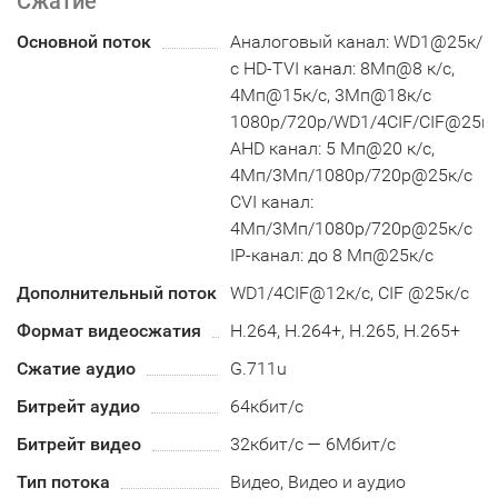
Сжатие
Основной поток
Аналоговый канал: WD1@25к/
с HD-TVI канал: 8Мп@8 к/с,
4Мп@15к/c, 3Мп@18к/c
1080p/720p/WD1/4CIF/CIF@25к/
AHD канал: 5 Мп@20 к/с,
4Мп/3Мп/1080p/720p@25к/с
CVI канал:
4Мп/3Мп/1080p/720p@25к/с
IP-канал: до 8 Мп@25к/с
Дополнительный поток
WD1/4CIF@12к/с, CIF @25к/с
Формат видеосжатия
H.264, H.264+, H.265, H.265+
Сжатие аудио
G.711u
Битрейт аудио
64кбит/с
Битрейт видео
32кбит/с — 6Мбит/с
Тип потока
Видео, Видео и аудио