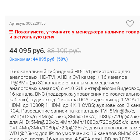
Артикул:
300220155
Пожалуйста, уточняйте у менеджера наличие товар
и актуальную цену
44 095 руб.
88 190 руб.
Экономия:
44 095 руб.
(
50%
)
16-х канальный гибридный HD-TVI регистратор для
аналоговых, HD-TVI, AHD и CVI камер + 16 каналов
IP@8Мп (до 32 каналов с полным замещением
аналоговых каналов) с v4.0 GUI интерфейсом Видеовхо
16 канала, BNC (поддержка управления по коаксиальн
кабелю); аудиовход: 4 канала RCA; видеовыход: 1 VGA/1
HDMI до 1080Р, 1 HDMI до 4К, 1 CVBS; аудиовыход: 2 кан
RCA. Разрешение записи на канал для TVI: 8Мп@8к/с,
5Мп@12к/с, 4Мп@15к/с, 3Мп@18к/с, 1080p/720p@25к/
для AHD: 5Мп@20к/с, 4Мп/3Мп/1080p/720p@25к/с; для
CVI: 4Мп/3Мп/1080p/720p@25к/с; для аналоговых каме
WD1@25к/с; для IP: по умолчанию 16 каналов 8Мп@25
с; синхр. воспр. 16 каналов; 4 SATA для HDD до 10Тб;