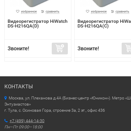
избранное
сравнить
избранное
сравнить
Видеорегистратор HiWatch
Видеорегистратор HiWa
DS-H216QA(D)
DS-H216QA(C)
Звоните!
Звоните!
КОНТАКТЫ
Москва, ул. Плеханова д.4А (Бизнес-центр «Юникон»). Метро «
Энтузиастов»
г. Тула, с. Осиновая Гора, строение 3а, 2 эт., офис 436
+7 (499) 444-14-30
Пн—Пт 09:00—18:00