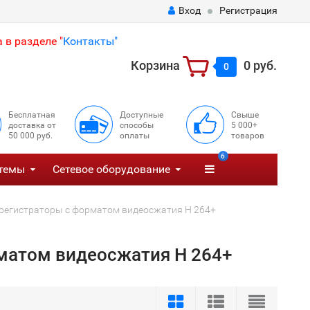
Вход
Регистрация
 в разделе "
Контакты"
Корзина
0 руб.
0
Бесплатная
Доступные
Свыше
доставка от
способы
5 000+
50 000 руб.
оплаты
товаров
6
темы
Сетевое оборудование
орегистраторы с форматом видеосжатия H 264+
матом видеосжатия H 264+