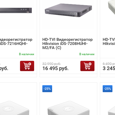
идеорегистратор
HD-TVI Видеорегистратор
HD-TV
 iDS-7216HQHI-
Hikvision iDS-7208HUHI-
Hikvis
M2/FA (C)
В наличии
В наличии
.
32 990 руб.
6 490 р
руб.
16 495 руб.
3 245
-25%
-25%