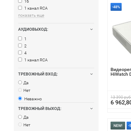
16
-48%
1 канал RCA
показать еще
АУДИОВЫХОД:
1
2
4
1 канал RCA
Видеоре
HiWatch 
ТРЕВОЖНЫЙ ВХОД:
Да
Нет
13 390 руб
Неважно
6 962,8
ТРЕВОЖНЫЙ ВЫХОД:
Да
Нет
NEW!
-