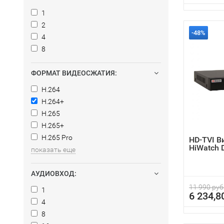
1
2
-48%
4
8
ФОРМАТ ВИДЕОСЖАТИЯ:
H.264
H.264+
H.265
H.265+
H.265 Pro
HD-TVI В
HiWatch 
показать еще
АУДИОВХОД:
11 990 руб
1
6 234,8
4
8