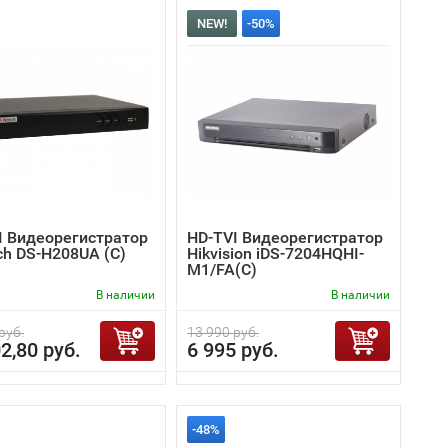
NEW!
-50%
I Видеорегистратор
HD-TVI Видеорегистратор
ch DS-H208UA (C)
Hikvision iDS-7204HQHI-
M1/FA(C)
В наличии
В наличии
руб.
13 990 руб.
2,80 руб.
6 995 руб.
-48%