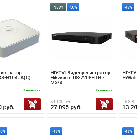
NEW!
-50%
-48%
гистратор
HD-TVI Видеорегистратор
HD-TV
DS-H104UA(C)
Hikvision iDS-7208HTHI-
HiWat
M2/S
В наличии
В наличии
.
54 190 руб.
25 390 
0 руб.
27 095 руб.
13 20
50%
-48%
-48%