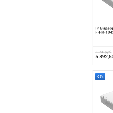
IP Видео
F-HR-104
7 190 руб.
5 392,5
-25%