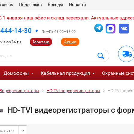
 связь
Поддержка
Бренды
Новости
 1 января наш офис и склад переехали. Актуальные адреса
 444-14-30
Пн—Пт 09:00—18:00
vision24.ru
Монтаж
Акции
Домофоны
Кабельная продукция
Охранные сис
Видеорегистраторы
HD-TVI видеорегистраторы
HD-TVI виде
HD-TVI видеорегистраторы с фор
ать по: