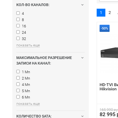
КОЛ-ВО КАНАЛОВ:
1
2
4
8
16
-50%
24
32
показать еще
МАКСИМАЛЬНОЕ РАЗРЕШЕНИЕ
ЗАПИСИ НА КАНАЛ:
1 Мп
2 Мп
HD-TVI В
4 Мп
Hikvisio
5 Мп
6 Мп
показать еще
165 990 ру
82 995 
КОЛИЧЕСТВО SATA: