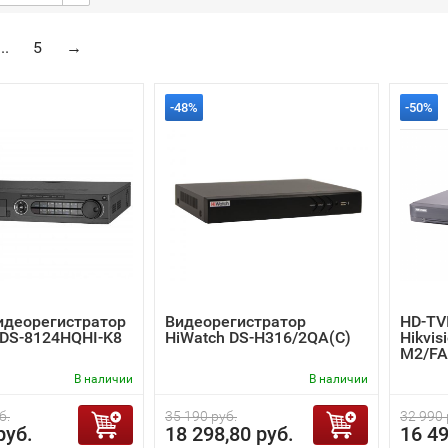
...
5
→
-48%
-50%
идеорегистратор
Видеорегистратор
HD-TV
n DS-8124HQHI-K8
HiWatch DS-H316/2QA(C)
Hikvis
M2/FA
В наличии
В наличии
б.
35 190 руб.
32 990 
руб.
18 298,80 руб.
16 49