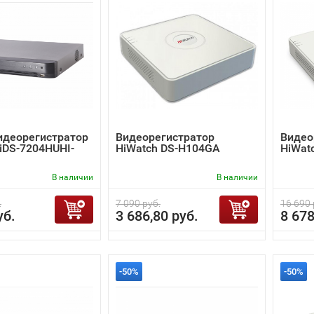
идеорегистратор
Видеорегистратор
Видео
 iDS-7204HUHI-
HiWatch DS-H104GA
HiWat
В наличии
В наличии
.
7 090 руб.
16 690 
уб.
3 686,80 руб.
8 678
-50%
-50%