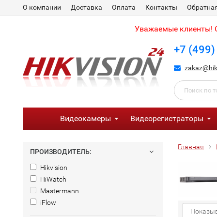
О компании
Доставка
Оплата
Контакты
Обратная
Уважаемые клиенты! С
+7 (499)
zakaz@hik
Видеокамеры
Видеорегистраторы
Главная
ПРОИЗВОДИТЕЛЬ:
Hikvision
HiWatch
Mastermann
iFlow
Показыв