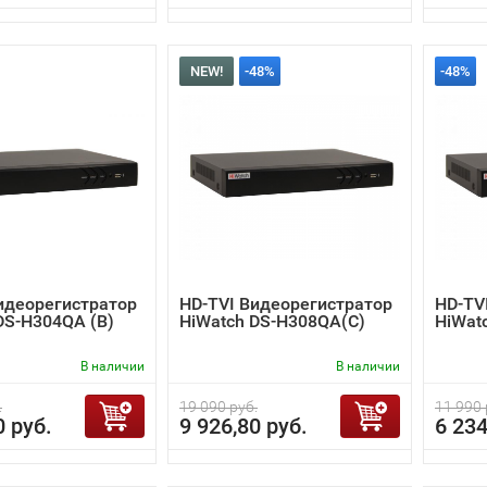
NEW!
-48%
-48%
идеорегистратор
HD-TVI Видеорегистратор
HD-TV
DS-H304QA (B)
HiWatch DS-H308QA(C)
HiWat
В наличии
В наличии
.
19 090 руб.
11 990 
0 руб.
9 926,80 руб.
6 234