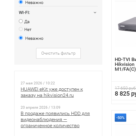
Неважно
WI-FI:
Да
Нет
Неважно
Очистить фильтр
HD-TVI В
Hikvision
M1/FA(C)
27 мая 2026 / 10:22
17 650 руб
HUAWEI eKit уже доступен к
8 825 р
заказу на hikvision24.ru
20 апреля 2026 / 13:09
В продаже появились HDD для
-50%
видеонаблюдения —
ограниченное количество