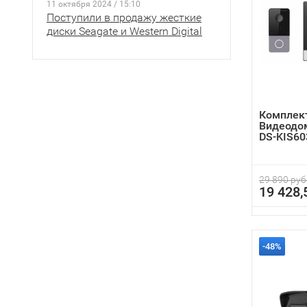
11 октября 2024 / 15:10
Поступили в продажу жесткие
диски Seagate и Western Digital
Комплект
Видеодом
DS-KIS60
29 890 руб
19 428,
-48%