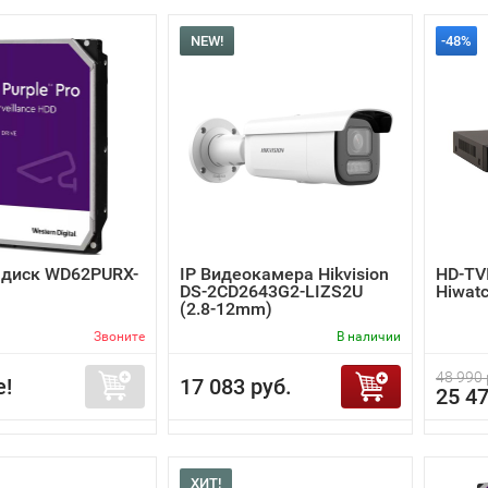
NEW!
-48%
 диск WD62PURX-
IP Видеокамера Hikvision
HD-TV
DS-2CD2643G2-LIZS2U
Hiwat
(2.8-12mm)
Звоните
В наличии
48 990 
е!
17 083 руб.
25 47
ХИТ!