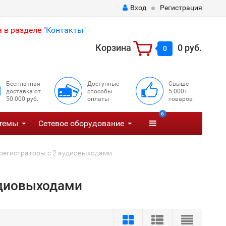
Вход
Регистрация
 в разделе "
Контакты"
Корзина
0 руб.
0
Бесплатная
Доступные
Свыше
доставка от
способы
5 000+
50 000 руб.
оплаты
товаров
6
темы
Сетевое оборудование
орегистраторы с 2 аудиовыходами
удиовыходами