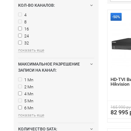
КОЛ-ВО КАНАЛОВ:
4
-50%
8
16
24
32
показать еще
МАКСИМАЛЬНОЕ РАЗРЕШЕНИЕ
ЗАПИСИ НА КАНАЛ:
HD-TVI В
1 Мп
Hikvisio
2 Мп
4 Мп
5 Мп
165 990 ру
6 Мп
82 995 
показать еще
КОЛИЧЕСТВО SATA: