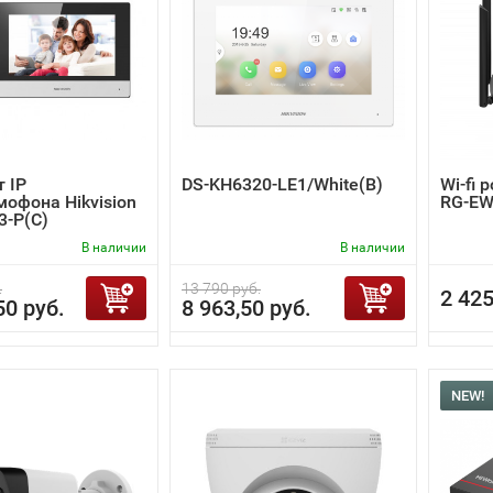
 IP
DS-KH6320-LE1/White(B)
Wi-fi 
офона Hikvision
RG-EW
3-P(C)
В наличии
В наличии
.
13 790 руб.
2 425
50 руб.
8 963,50 руб.
NEW!