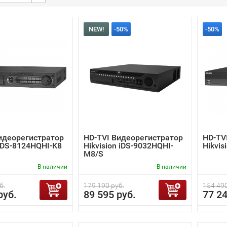
NEW!
-50%
-50%
идеорегистратор
HD-TVI Видеорегистратор
HD-TV
n DS-8124HQHI-K8
Hikvision iDS-9032HQHI-
Hikvis
M8/S
В наличии
В наличии
б.
179 190 руб.
154 490
руб.
89 595 руб.
77 24