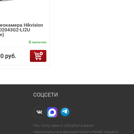
еокамера Hikvision
D2043G2-LI2U
m)
В наличии
0 руб.
СОЦСЕТИ
Мы получаем и обрабатываем
персональные данные посетителей нашего