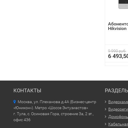
Абонент
Hikvisio
9 990 руб.
6 493,5
КОНТАКТЫ
РАЗДЕЛ
Москва, ул. Плеханова д.4А (Бизнес-центр
Видеокам
«Юникон»). Метро «Шоссе Энтузиастов»
Видеорег
г. Тула, с. Осиновая Гора, строение 3а, 2 эт.,
Домофон
офис 436
Кабельная