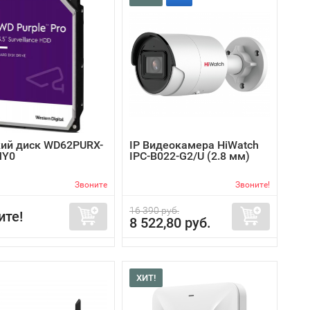
ий диск WD62PURX-
IP Видеокамера HiWatch
MY0
IPC-B022-G2/U (2.8 мм)
Звоните
Звоните!
16 390 руб.
ите!
8 522,80 руб.
ХИТ!