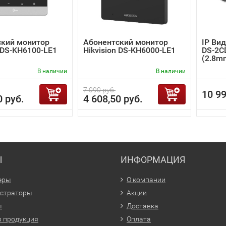
ский монитор
Абонентский монитор
IP Вид
n DS-KH6100-LE1
Hikvision DS-KH6000-LE1
DS-2C
(2.8m
В наличии
В наличии
7 090 руб.
10 99
0 руб.
4 608,50 руб.
Ы
ИНФОРМАЦИЯ
еры
О компании
истраторы
Акции
ы
Доставка
 продукция
Оплата