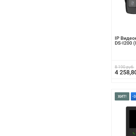
IP Видео
DS-I200 
8 190 руб.
4 258,8
ХИТ!
-