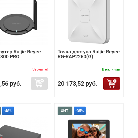
роутер Ruijie Reyee
Точка доступа Ruijie Reyee
300 PRO
RG-RAP2260(G)
Звоните!
В наличии
,56 руб.
20 173,52 руб.
-48%
ХИТ!
-35%