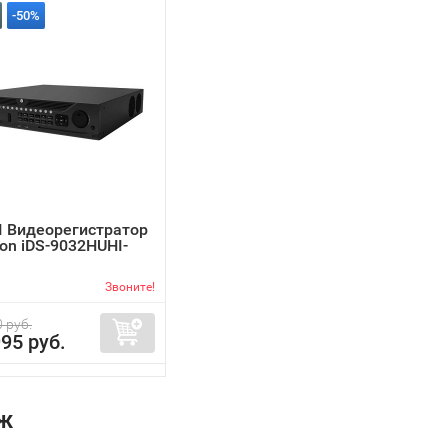
-50%
I Видеорегистратор
ion iDS-9032HUHI-
Звоните!
 руб.
95 руб.
ж