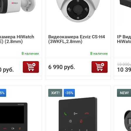
камера HiWatch
Видеокамера Ezviz CS-H4
IP Ви
(E) (2.8mm)
(3WKFL,2.8mm)
HiWat
В наличии
В наличии
19 990 
6 990 руб.
0 руб.
10 39
35%
ХИТ!
-35%
NEW!