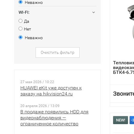
Неважно
WI-FI:
Да
Нет
Неважно
Очистить фильтр
Теплови
видеока
БТК4-6.7
27 мая 2026 / 10:22
HUAWEI eKit уже доступен к
Звонит
заказу на hikvision24.ru
20 апреля 2026 / 13:09
В продаже появились HDD для
видеонаблюдения —
NEW!
-
ограниченное количество