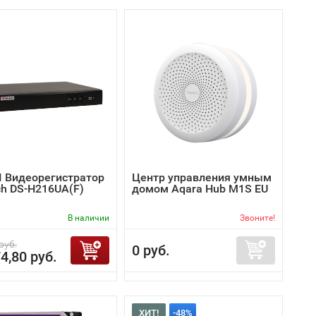
I Видеорегистратор
Центр управления умным
ch DS-H216UA(F)
домом Aqara Hub M1S EU
В наличии
Звоните!
руб.
0 руб.
4,80 руб.
ХИТ!
-48%