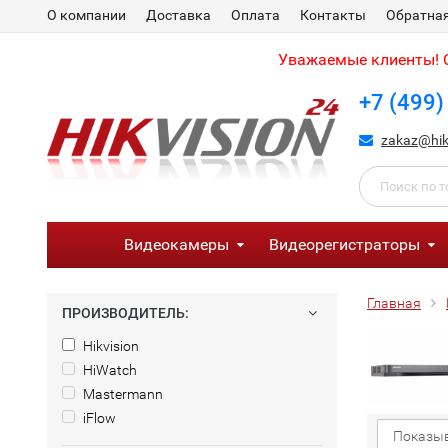
О компании
Доставка
Оплата
Контакты
Обратная
Уважаемые клиенты! С
+7 (499)
zakaz@hik
Видеокамеры
Видеорегистраторы
Главная
ПРОИЗВОДИТЕЛЬ:
Hikvision
HiWatch
Mastermann
iFlow
Показыв