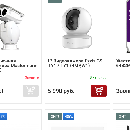
зионная
IP Видеокамера Ezviz CS-
Жёстк
мера Mastermann
TY1 / TY1 (4MP,W1)
64B2
5
Звоните
В наличии
е!
5 990 руб.
Звон
35%
ХИТ!
-35%
ХИТ!