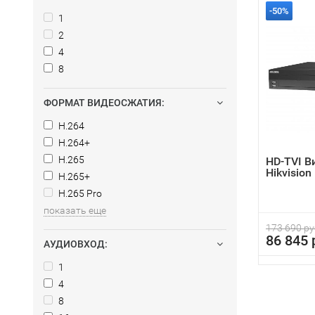
-50%
1
2
4
8
ФОРМАТ ВИДЕОСЖАТИЯ:
H.264
H.264+
H.265
HD-TVI В
Hikvisio
H.265+
H.265 Pro
показать еще
173 690 ру
86 845 
АУДИОВХОД:
1
4
8