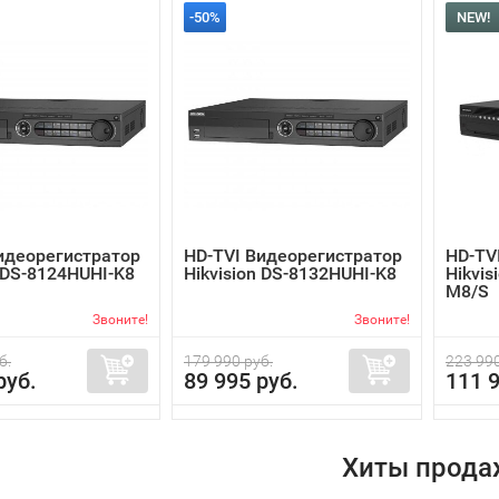
-50%
NEW!
идеорегистратор
HD-TVI Видеорегистратор
HD-TV
n DS-8124HUHI-K8
Hikvision DS-8132HUHI-K8
Hikvis
M8/S
Звоните!
Звоните!
б.
179 990 руб.
223 990
руб.
89 995 руб.
111 9
Хиты прода