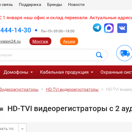
 связь
Поддержка
Бренды
Новости
 1 января наш офис и склад переехали. Актуальные адреса
 444-14-30
Пн—Пт 09:00—18:00
vision24.ru
Монтаж
Акции
Домофоны
Кабельная продукция
Охранные сис
Видеорегистраторы
HD-TVI видеорегистраторы
HD-TVI виде
HD-TVI видеорегистраторы с 2 а
ать по: