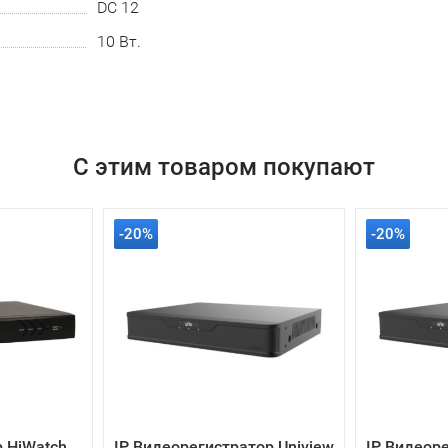
DC 12
10 Вт.
С этим товаром покупают
-20%
-20%
 HiWatch
IP Видеорегистратор Uniview
IP Видеоре