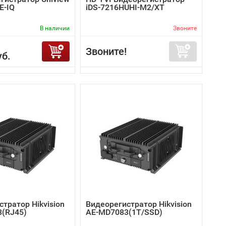
E-IQ
iDS-7216HUHI-M2/XT
В наличии
Звоните
Звоните!
уб.
тратор Hikvision
Видеорегистратор Hikvision
(RJ45)
AE-MD7083(1T/SSD)