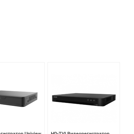
гистратор Uniview
HD-TVI Видеорегистратор