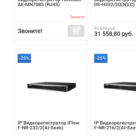
AE-MN7083 (RJ45)
DS-H332/2Q(N)(C)
Звоните
60 690 руб.
Звоните!
31 558,80 руб.
-25%
-25%
IP Видеорегистратор IFlow
IP Видеорегистра
F-NR-232/2(AI-Seek)
F-NR-216/2(AI-See