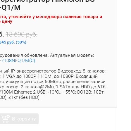
-Q1/M
та, уточняйте у менеджера наличие товара и
 цену
б.
13 690 руб.
845 руб.
(
50%
)
рудования обновлена. Актуальная модель:
S-7108NI-Q1/M(C)
ный IP-видеорегистратор Видеовход: 8 каналов;
 1 VGA до 1080Р, 1 HDMI до 1080Р; Входящий
/с; исходящий поток 60Мб/с; разрешение записи
хр.воспр. 2 канала@2Мп; 1 SATA для HDD до 6Тб;
100M Ethernet; 2 USB; -10°C...+55°C; DC12В; 10Вт
D), ≤1кг (без HDD).
В корзину