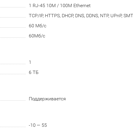
1 RJ-45 10M / 100M Ethernet
TCP/IP, HTTPS, DHCP, DNS, DDNS, NTP, UPnP, SMTP
60 Мб/с
60Мб/с
1
6 ТБ
Поддерживается
-10 — 55