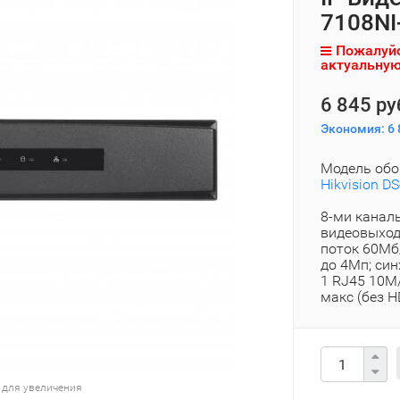
7108NI
Пожалуйс
актуальную
6 845 ру
Экономия:
6 
Модель обо
Hikvision D
8-ми каналь
видеовыход:
поток 60Мб
до 4Мп; син
1 RJ45 10M/
макс (без HD
 для увеличения