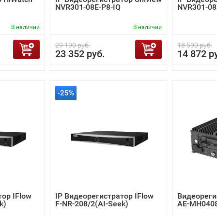
NVR301-08E-P8-IQ
NVR301-08
В наличии
В наличии
29 190 руб.
18 590 руб.
23 352 руб.
14 872 р
-25%
тор IFlow
IP Видеорегистратор IFlow
Видеорегис
k)
F-NR-208/2(AI-Seek)
AE-MH0408