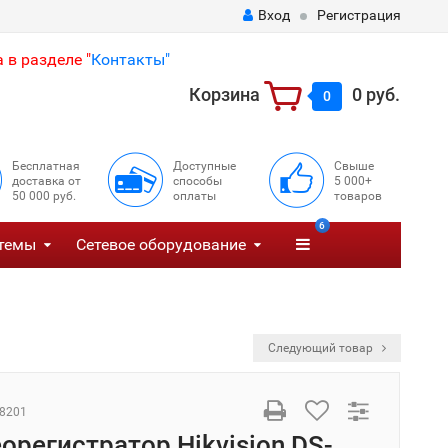
Вход
Регистрация
 в разделе "
Контакты"
Корзина
0 руб.
0
Бесплатная
Доступные
Свыше
доставка от
способы
5 000+
50 000 руб.
оплаты
товаров
6
темы
Сетевое оборудование
Следующий товар
8201
еорегистратор Hikvision DS-