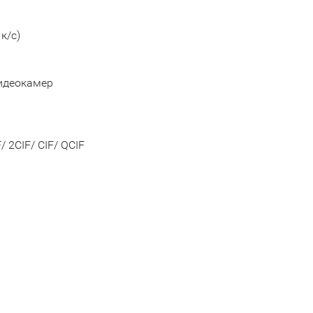
к/с)
видеокамер
 2CIF/ CIF/ QCIF