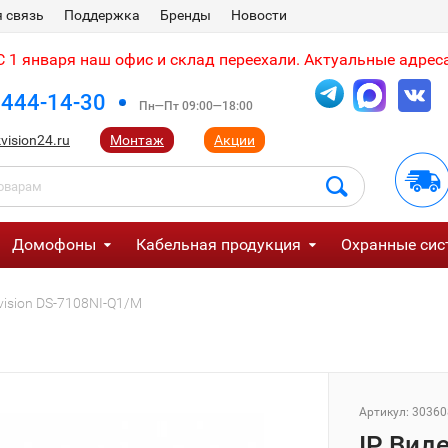
 связь
Поддержка
Бренды
Новости
 1 января наш офис и склад переехали. Актуальные адреса
 444-14-30
Пн—Пт 09:00—18:00
vision24.ru
Монтаж
Акции
Домофоны
Кабельная продукция
Охранные сис
vision DS-7108NI-Q1/M
Артикул:
30360
IP Вид