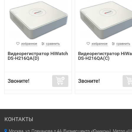
избранное
сравнить
избранное
сравнить
Видеорегистратор HiWatch
Видеорегистратор HiWa
DS-H216QA(D)
DS-H216QA(C)
Звоните!
Звоните!
КОНТАКТЫ
Москва, ул. Плеханова д.4А (Бизнес-центр «Юникон»). Метро «