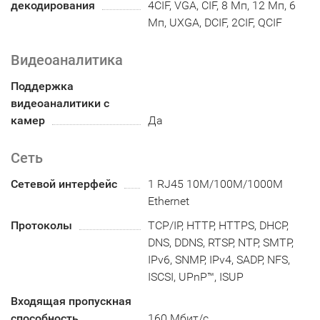
декодирования
4CIF, VGA, CIF, 8 Мп, 12 Мп, 6
Мп, UXGA, DCIF, 2CIF, QCIF
Видеоаналитика
Поддержка
видеоаналитики с
камер
Да
Сеть
Сетевой интерфейс
1 RJ45 10M/100M/1000M
Ethernet
Протоколы
TCP/IP, HTTP, HTTPS, DHCP,
DNS, DDNS, RTSP, NTP, SMTP,
IPv6, SNMP, IPv4, SADP, NFS,
ISCSI, UPnP™, ISUP
Входящая пропускная
способность
160 Мбит/с