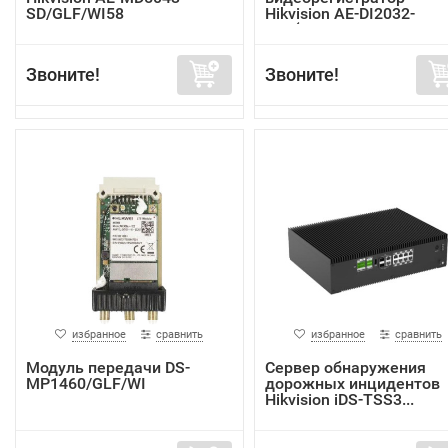
SD/GLF/WI58
Hikvision AE-DI2032-
G40(In...
Звоните!
Звоните!
избранное
сравнить
избранное
сравнить
Модуль передачи DS-
Сервер обнаружения
MP1460/GLF/WI
дорожных инцидентов
Hikvision iDS-TSS3...