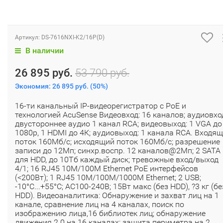
Артикул:
DS-7616NXI-K2/16P(D)
В наличии
26 895 руб.
53 790 руб.
Экономия:
26 895 руб.
(
50%
)
16-ти канальный IP-видеорегистратор с PoE и
технологией AcuSense Видеовход: 16 каналов; аудиовхо
двустороннее аудио 1 канал RCA; видеовыход: 1 VGA до
1080p, 1 HDMI до 4К; аудиовыход: 1 канала RCA. Входя
поток 160Мб/с; исходящий поток 160Мб/с; разрешение
записи до 12Мп; синхр.воспр. 12 каналов@2Мп; 2 SATA
для HDD, до 10Тб каждый диск; тревожные вход/выход
4/1; 16 RJ45 10M/100M Ethernet PoE интерфейсов
(<200Вт); 1 RJ45 10M/100M/1000M Ethernet; 2 USB;
-10°C...+55°C; АC100-240В; 15Вт макс (без HDD), ?3 кг (бе
HDD). Видеоаналитика: Обнаружение и захват лиц на 1
канале, сравнение лиц на 4 каналах, поиск по
изображению лица,16 библиотек лиц; обнаружение
движения 2.0 на 16 каналах; защита периметра на 2