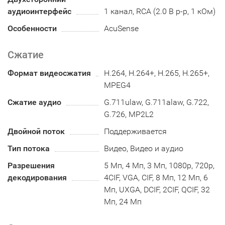
аудиоинтерфейс
1 канал, RCA (2.0 В p-p, 1 кОм)
Особенности
AcuSense
Сжатие
Формат видеосжатия
H.264, H.264+, H.265, H.265+,
MPEG4
Сжатие аудио
G.711ulaw, G.711alaw, G.722,
G.726, MP2L2
Двойной поток
Поддерживается
Тип потока
Видео, Видео и аудио
Разрешения
5 Мп, 4 Мп, 3 Мп, 1080p, 720p,
декодирования
4CIF, VGA, CIF, 8 Мп, 12 Мп, 6
Мп, UXGA, DCIF, 2CIF, QCIF, 32
Мп, 24 Мп