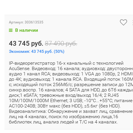
Артикул:
303613535
В наличии
43 745 руб.
87 490 руб.
Экономия:
43 745 руб.
(
50%
)
IP-видеорегистратор 16-х канальный с технологией
AcuSense. Видеовход: 16 канала; аудиовход: двусторонн
аудио 1 канал RCA; видеовыход: 1 VGA до 1080p, 2 HDMI
до 4К; аудиовыход: 1 канала RCA. Входящий поток 160
с; исходящий поток 256Мб/с; разрешение записи до 12
синхр.воспр. 16 каналов; 4 SATA для HDD, до 6Тб кажды
диск;1 eSATA; тревожные вход/выход 16/4; 2 RJ45
10M/100M/1000M Ethernet; 3 USB; -10°C...+55°C; питание
АC100-240В; 30Вт макс (без HDD), ≤5.6кг (без HDD).
Видеоаналитика: Обнаружение и захват лиц, сравнение
лиц на 4 каналах, поиск по изображению лица,16
библиотек лиц, анализ людей и Т/С на 4 каналах.