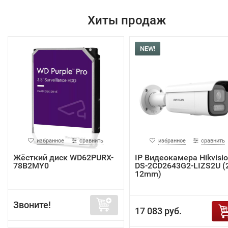
Хиты продаж
NEW!
избранное
сравнить
избранное
сравнить
Жёсткий диск WD62PURX-
IP Видеокамера Hikvisi
78B2MY0
DS-2CD2643G2-LIZS2U (2
12mm)
Звоните!
17 083 руб.