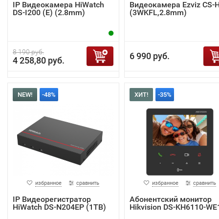
IP Видеокамера HiWatch
Видеокамера Ezviz CS-
DS-I200 (E) (2.8mm)
(3WKFL,2.8mm)
8 190 руб.
6 990 руб.
4 258,80 руб.
NEW!
-48%
ХИТ!
-35%
избранное
сравнить
избранное
сравнить
IP Видеорегистратор
Абонентский монитор
HiWatch DS-N204EP (1TB)
Hikvision DS-KH6110-WE