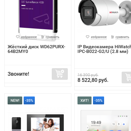
избранное
сравнить
избранное
сравнить
Жёсткий диск WD62PURX-
IP Видеокамера HiWatc
64B2MY0
IPC-B022-G2/U (2.8 мм)
Звоните!
16 390 руб.
8 522,80 руб.
NEW!
-35%
ХИТ!
-35%