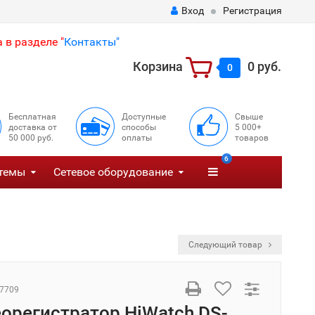
Вход
Регистрация
 в разделе "
Контакты"
Корзина
0 руб.
0
Бесплатная
Доступные
Свыше
доставка от
способы
5 000+
50 000 руб.
оплаты
товаров
6
темы
Сетевое оборудование
Следующий товар
7709
еорегистратор HiWatch DS-