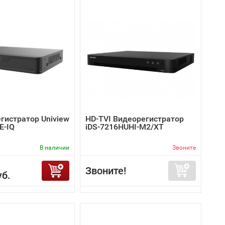
гистратор Uniview
HD-TVI Видеорегистратор
E-IQ
iDS-7216HUHI-M2/XT
В наличии
Звоните
Звоните!
уб.