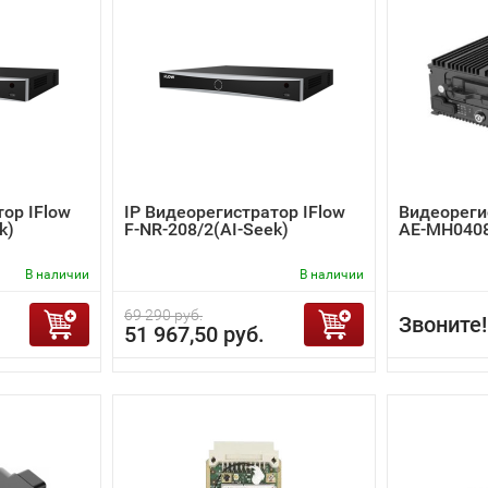
тор IFlow
IP Видеорегистратор IFlow
Видеорегис
k)
F-NR-208/2(AI-Seek)
AE-MH0408
В наличии
В наличии
69 290 руб.
Звоните!
51 967,50 руб.