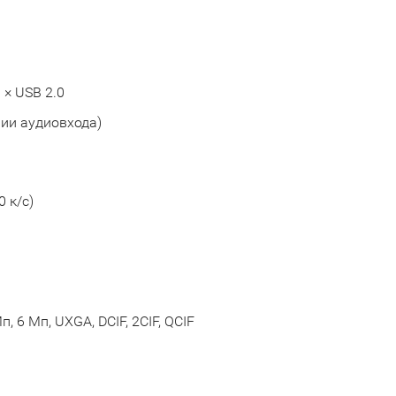
 × USB 2.0
нии аудиовхода)
0 к/с)
Мп, 6 Мп, UXGA, DCIF, 2CIF, QCIF