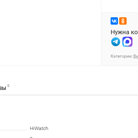
Нужна ко
Категории:
В
0
ВЫ
HiWatch