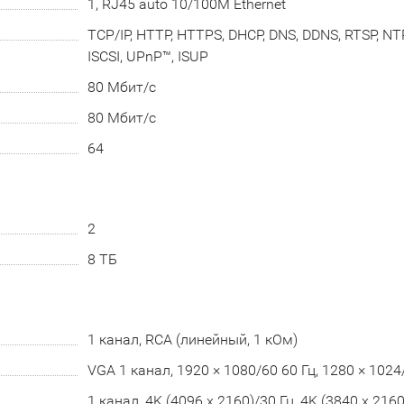
1, RJ45 auto 10/100M Ethernet
TCP/IP, HTTP, HTTPS, DHCP, DNS, DDNS, RTSP, NTP
ISCSI, UPnP™, ISUP
80 Мбит/с
80 Мбит/с
64
2
8 ТБ
1 канал, RCA (линейный, 1 кОм)
VGA 1 канал, 1920 × 1080/60 60 Гц, 1280 × 1024/
1 канал, 4K (4096 x 2160)/30 Гц, 4K (3840 x 2160