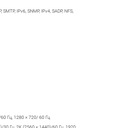
, SMTP, IPv6, SNMP, IPv4, SADP, NFS,
60 Гц, 1280 × 720/ 60 Гц
)/30 Гц, 2K (2560 x 1440)/60 Гц, 1920