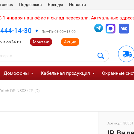
 связь
Поддержка
Бренды
Новости
 1 января наш офис и склад переехали. Актуальные адреса
 444-14-30
Пн—Пт 09:00—18:00
vision24.ru
Монтаж
Акции
Домофоны
Кабельная продукция
Охранные сис
atch DS-N308/2P (D)
Артикул:
30361
IP Вид