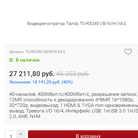
Видеорегистратор Tiandy TC-R3240 I/B/N/H/V4.0
Артикул:
TC-R3240 I/B/N/H/V4.0
В наличии
27 211,80 руб.
45 353 руб.
Экономия:
18 141,20 руб.
(
40%
)
40-каналов, 400Мбит/с/400Мбит/с, разрешение записи
12MP, способность к декодированию 4*8MP, 16*1080p,
32*720p, видеовыход: 1 HDMI & 1VGA non-одновременн
вывод, Тревога I/O 16/4, Интерфейс USB: 1xUSB 3.0 1xU
2.0, ANR, N+M
В корзину