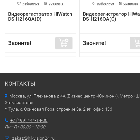
избранное
сравнить
избранное
сравнить
Видеорегистратор HiWatch
Видеорегистратор HiWa
DS-H216QA(D)
DS-H216QA(C)
Звоните!
Звоните!
КОНТАКТЫ
Москва, ул. Плеханова д.4А (Бизнес-центр «Юникон»). Метро «
Энтузиастов»
г. Тула, с. Осиновая Гора, строение 3а, 2 эт., офис 436
+7 (499) 444-14-30
Пн—Пт 09:00—18:00
zakaz@hikvision24.ru