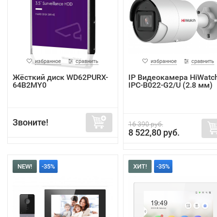
избранное
сравнить
избранное
сравнить
Жёсткий диск WD62PURX-
IP Видеокамера HiWatc
64B2MY0
IPC-B022-G2/U (2.8 мм)
Звоните!
16 390 руб.
8 522,80 руб.
NEW!
-35%
ХИТ!
-35%