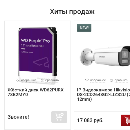
Хиты продаж
NEW!
избранное
сравнить
избранное
сравнить
Жёсткий диск WD62PURX-
IP Видеокамера Hikvisi
78B2MY0
DS-2CD2643G2-LIZS2U (2
12mm)
Звоните!
17 083 руб.