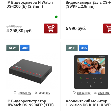
IP Видеокамера HiWatch
Видеокамера Ezviz CS-
DS-I200 (E) (2.8mm)
(3WKFL,2.8mm)
8 190 руб.
6 990 руб.
4 258,80 руб.
NEW!
-48%
ХИТ!
-35%
избранное
сравнить
избранное
сравнить
IP Видеорегистратор
Абонентский монитор
HiWatch DS-N204EP (1TB)
Hikvision DS-KH6110-WE