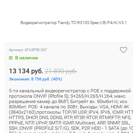
Видеорегистратор Tiandy TC-R3105 Spec:I/B/P4/K/V3.1
Артикул:
AT-LSPSE-267
В наличии
13 134 руб.
21 890 руб.
Экономия:
8 756 руб.
(
40%
)
5-ти канальный видеорегистратор с POE с поддержкой
протокола ONVIF (Rfofile S); S+265/H.265/H.264; макс.
разрешение камер до 8МП; Битрейт вх. 80мбит/с; исх.
80Мбит; POE- 4 канала по 30Вт, Выходы: VGA, HDMI 4K
(3840x2160),протоколы TCP/IP, UDP, IPV4, IPV6, ICMP, HTT
HTTPS, DHCP, DNS, DDNS, RTP, RTSP, RTCP, RTMP,FTP, NFS,
PPPoE, NTP, UPnP, SMTP, IGMP, Multicast, ARP, SNMP, SSL,
SSH ;ONVIF (PROFILE S/T/G), SDK, P2P, HDD - 1 SATA (до 1