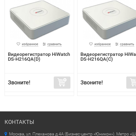
избранное
сравнить
избранное
сравнить
Видеорегистратор HiWatch
Видеорегистратор HiWa
DS-H216QA(D)
DS-H216QA(C)
Звоните!
Звоните!
КОНТАКТЫ
Москва, ул. Плеханова д.4А (Бизнес-центр «Юникон»). Метро «