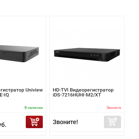
гистратор Uniview
HD-TVI Видеорегистратор
E-IQ
iDS-7216HUHI-M2/XT
В наличии
Звоните
Звоните!
уб.