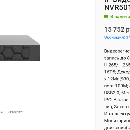
NVR501
В наличи
15 752 р
Экономия:
3 
Видеорегис
запись до 
H.265/H.265
16ТБ; Декод
x 12Мп@30, 
порт 100М; 
USB3.0, Мет
IPC: Ультра
лиц, Захва
 для увеличения
Интеллекту
Мониторинг
движения(U