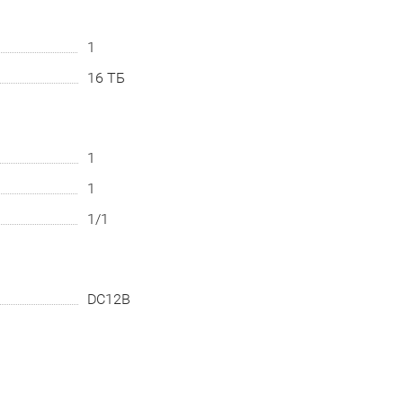
1
16 ТБ
1
1
1/1
DC12В