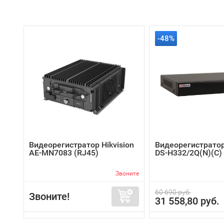
-48%
Видеорегистратор Hikvision
Видеорегистратор
AE-MN7083 (RJ45)
DS-H332/2Q(N)(C)
Звоните
60 690 руб.
Звоните!
31 558,80 руб.