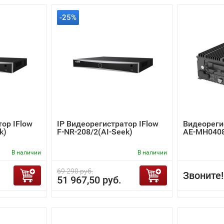
-25%
тор IFlow
IP Видеорегистратор IFlow
Видеорегис
k)
F-NR-208/2(AI-Seek)
AE-MH0408
В наличии
В наличии
69 290 руб.
Звоните!
51 967,50 руб.