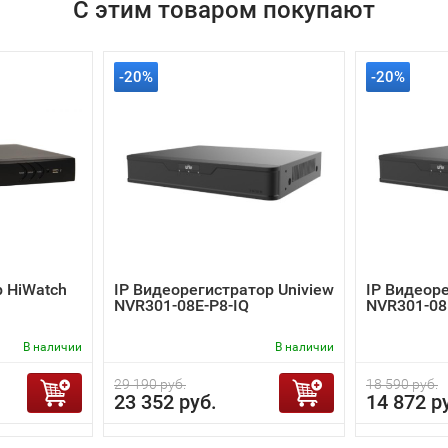
С этим товаром покупают
-20%
-20%
 HiWatch
IP Видеорегистратор Uniview
IP Видеоре
NVR301-08E-P8-IQ
NVR301-08
В наличии
В наличии
29 190 руб.
18 590 руб.
23 352 руб.
14 872 р