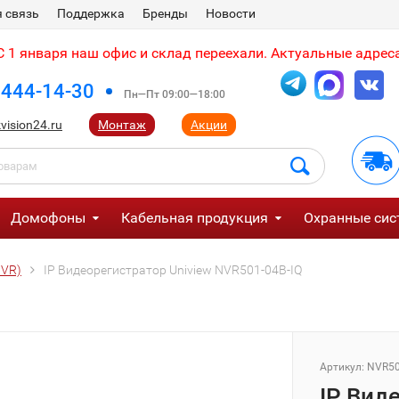
 связь
Поддержка
Бренды
Новости
 1 января наш офис и склад переехали. Актуальные адреса
 444-14-30
Пн—Пт 09:00—18:00
vision24.ru
Монтаж
Акции
Домофоны
Кабельная продукция
Охранные сис
NVR)
IP Видеорегистратор Uniview NVR501-04B-IQ
Артикул:
NVR50
IP Вид