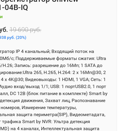
-04B-IQ
и
уб.
19 690 руб.
938 руб.
(
20%
)
тратор IP 4 канальный; Входящий поток на
80Мб/с; Поддерживаемые форматы сжатия: Ultra
/H.26; Запись: разрешение до 16Мп; 1 SATA до
ирование:Ultra 265, H.265, H.264: 2 x 16Мп@30, 2
4 x 4K@30; Видеовыходы: 1 HDMI, 1 VGA; Сеть: 1
Аудио вход/выход 1/1; USB: 1 портUSB2.0, 1 порт
алл, DC 12В (блок питание в комплекте) Smart by
 детекция движения, Захват лиц, Распознавание
т номеров, Измерение температуры,
альная защита периметра(SIP), Видеометадата,
 трафика Smart by NVR: Ультра детекция
MD) на 4 каналах, Интеллектуальная защита