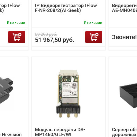
тор IFlow
IP Видеорегистратор IFlow
Видеорегис
k)
F-NR-208/2(AI-Seek)
AE-MH0408
В наличии
В наличии
69 290 руб.
Звоните!
51 967,50 руб.
Модуль передачи DS-
Сервер об
Hikvision
MP1460/GLF/WI
дорожных