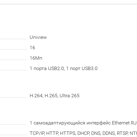
Uniview
16
16Мп
1 порта USB2.0, 1 порт USB3.0
H.264, H.265, Ultra 265
1 самоадаптирующийся интерфейс Ethernet R
TCP/IP, HTTP, HTTPS, DHCP, DNS, DDNS, RTSP, NTP