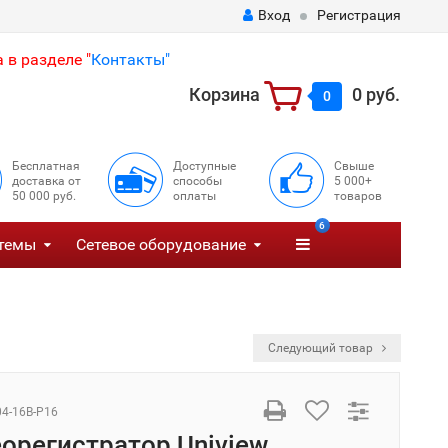
Вход
Регистрация
 в разделе "
Контакты"
Корзина
0 руб.
0
Бесплатная
Доступные
Свыше
доставка от
способы
5 000+
50 000 руб.
оплаты
товаров
6
темы
Сетевое оборудование
Следующий товар
4-16B-P16
еорегистратор Uniview