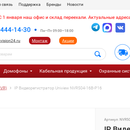
 связь
Поддержка
Бренды
Новости
 1 января наш офис и склад переехали. Актуальные адреса
 444-14-30
Пн—Пт 09:00—18:00
vision24.ru
Монтаж
Акции
Домофоны
Кабельная продукция
Охранные сис
NVR)
IP Видеорегистратор Uniview NVR504-16B-P16
Артикул:
NVR50
IP Вид