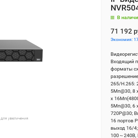
NVR504
В наличи
71 192 р
Экономия:
17
Видеорегис
Входящий п
форматы сжа
разрешение 
265/H.265: 
5Мп@30, 8 
x 16Мп(4800
5Мп@30, 6 x
720P@30; Ви
 для увеличения
16 портов P
выход 16/4;
100～240В, R