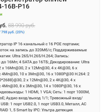
-16B-P16
и
уб.
88 990 руб.
 798 руб.
(
20%
)
тратор IP 16 канальный с 16 POE портами;
оток на запись до 320Мб/с; Поддерживаемые
тия: Ultra 265/H.265/H.264; Запись:
до 16Мп; 4 SATA до 16ТБ; Декодирование: Ultra
2 x 16Мп@30, 2 x 12Мп@30, 4 x 4K@30, 6 x
x 4Мп@30, 10 x 3Мп@30, 16 x 1080P@30 H.264: 2
*2688)@30, 2 x 12Мп@30, 2 x 4K@30, 4 x
 4Мп@30, 8 x 3Мп@30, 14 x 1080P@30, 16 x
деовыходы: 1 HDMI, 1 VGA; Сеть: 1 порт 1000М,
oE; Аудио вход/выход 1/1; Тревожный вход/
 USB: 1 порт USB2.0, 1 порт USB3.0, Металл, AC
AID 1, 5 Smart by IPC: Ультра детекция