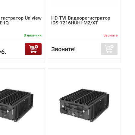
гистратор Uniview
HD-TVI Видеорегистратор
E-IQ
iDS-7216HUHI-M2/XT
В наличии
Звоните
Звоните!
уб.