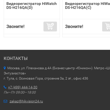
Видеорегистратор HiWatch
Видеорегистратор HiWa
DS-H216QA(D)
DS-H216QA(C)
Звоните!
Звоните!
КОНТАКТЫ
Москва, ул. Плеханова д.4А (Бизнес-центр «Юникон»). Метро «
Энтузиастов»
г. Тула, с. Осиновая Гора, строение 3а, 2 эт., офис 436
+7 (499) 444-14-30
Пн—Пт 09:00—18:00
zakaz@hikvision24.ru