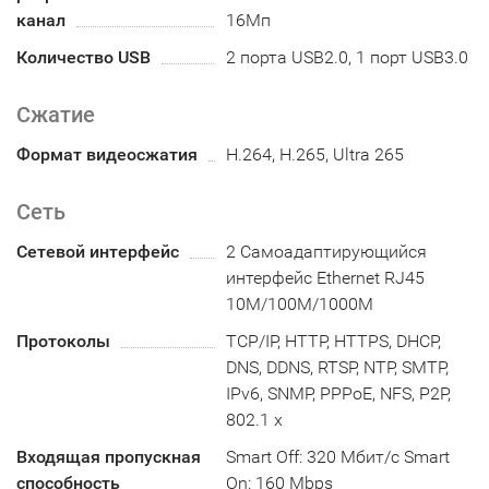
канал
16Мп
Количество USB
2 порта USB2.0, 1 порт USB3.0
Сжатие
Формат видеосжатия
H.264, H.265, Ultra 265
Сеть
Сетевой интерфейс
2 Самоадаптирующийся
интерфейс Ethernet RJ45
10M/100M/1000M
Протоколы
TCP/IP, HTTP, HTTPS, DHCP,
DNS, DDNS, RTSP, NTP, SMTP,
IPv6, SNMP, PPPoE, NFS, P2P,
802.1 x
Входящая пропускная
Smart Off: 320 Мбит/с Smart
способность
On: 160 Mbps