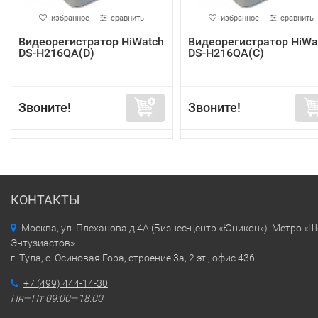
избранное
сравнить
избранное
сравнить
Видеорегистратор HiWatch
Видеорегистратор HiWa
DS-H216QA(D)
DS-H216QA(C)
Звоните!
Звоните!
КОНТАКТЫ
Москва, ул. Плеханова д.4А (Бизнес-центр «Юникон»). Метро «
Энтузиастов»
г. Тула, с. Осиновая Гора, строение 3а, 2 эт., офис 436
+7 (499) 444-14-30
Пн—Пт 09:00—18:00