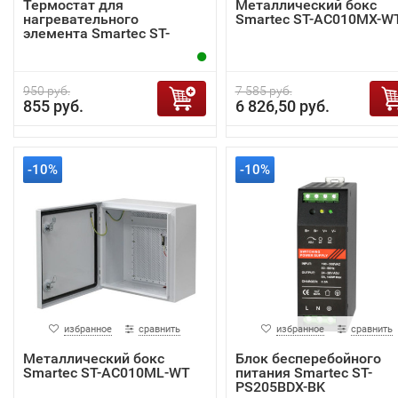
Термостат для
Металлический бокс
нагревательного
Smartec ST-AC010MX-W
элемента Smartec ST-
AC001TD
950 руб.
7 585 руб.
855 руб.
6 826,50 руб.
-10%
-10%
избранное
сравнить
избранное
сравнить
Металлический бокс
Блок бесперебойного
Smartec ST-AC010ML-WT
питания Smartec ST-
PS205BDX-BK