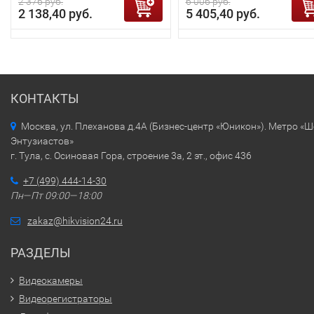
2 376 руб.
6 006 руб.
2 138,40 руб.
5 405,40 руб.
КОНТАКТЫ
Москва, ул. Плеханова д.4А (Бизнес-центр «Юникон»). Метро «
Энтузиастов»
г. Тула, с. Осиновая Гора, строение 3а, 2 эт., офис 436
+7 (499) 444-14-30
Пн—Пт 09:00—18:00
zakaz@hikvision24.ru
РАЗДЕЛЫ
Видеокамеры
Видеорегистраторы