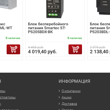
окс
Блок бесперебойного
Блок бесп
0ML-WT
питания Smartec ST-
питания Sm
PS205BDX-BK
PS203BDL
В наличии
В наличии
4 466 руб.
2 376 руб.
4 019,40 руб.
2 138,40 
Ы
ИНФОРМАЦИЯ
еры
О компании
истраторы
Акции
ы
Доставка