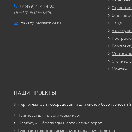
Кабельная
+7 (499) 444-14-30
Охранные
Пн—Пт 09:00—18:00
Сетевое о
zakaz@hikvision24.ru
СКУД
Аксессуа
Программн
Комплекту
Монтажн
Отопитель
Монтаж
НАШИ ПРОЕКТЫ
Интернет-магазин оборудования для систем безопасности
G
Принтеры для пластиковых карт
Шлагбаумы, болларды и автоматика ворот
Турникеты, картоприемники, ограждения, калитки