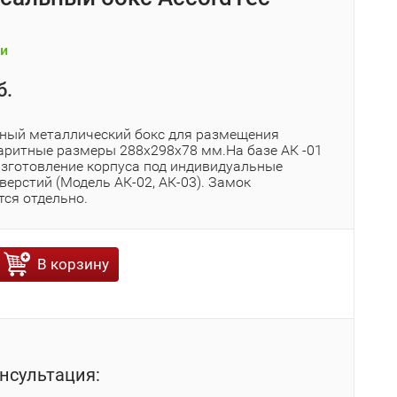
и
б.
ный металлический бокс для размещения
баритные размеры 288х298х78 мм.На базе АК -01
зготовление корпуса под индивидуальные
ерстий (Модель АК-02, АК-03). Замок
тся отдельно.
В корзину
нсультация: