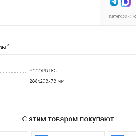
Категории:
К
0
ВЫ
ACCORDTEC
288х298х78 мм
С этим товаром покупают