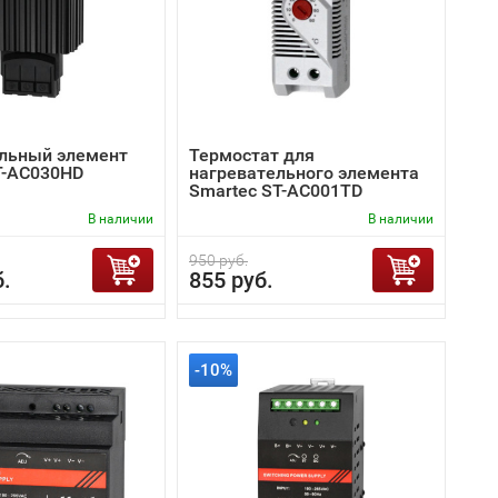
льный элемент
Термостат для
T-AC030HD
нагревательного элемента
Smartec ST-AC001TD
В наличии
В наличии
950 руб.
б.
855 руб.
-10%