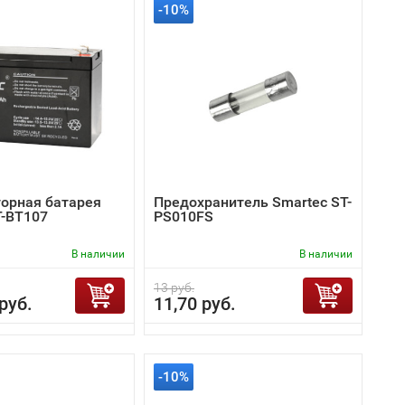
-10%
орная батарея
Предохранитель Smartec ST-
T-BT107
PS010FS
В наличии
В наличии
13 руб.
руб.
11,70 руб.
-10%