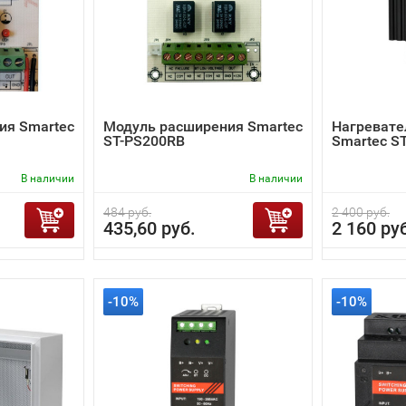
ия Smartec
Модуль расширения Smartec
Нагревате
ST-PS200RB
Smartec S
В наличии
В наличии
484 руб.
2 400 руб.
435,60 руб.
2 160 ру
-10%
-10%