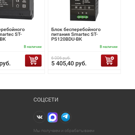
еребойного
Блок бесперебойного
artec ST-
питания Smartec ST-
-BK
PS120BDU-BK
В наличии
В наличии
6 006 руб.
руб.
5 405,40 руб.
СОЦСЕТИ
Мы получаем и обрабатываем