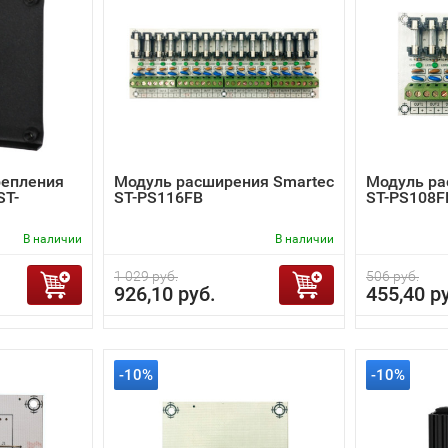
репления
Модуль расширения Smartec
Модуль ра
ST-
ST-PS116FB
ST-PS108F
В наличии
В наличии
1 029 руб.
506 руб.
926,10 руб.
455,40 р
-10%
-10%