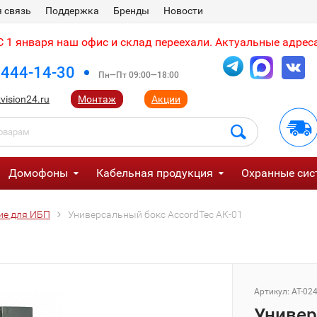
 связь
Поддержка
Бренды
Новости
 1 января наш офис и склад переехали. Актуальные адреса
 444-14-30
Пн—Пт 09:00—18:00
vision24.ru
Монтаж
Акции
Домофоны
Кабельная продукция
Охранные сис
е для ИБП
Универсальный бокс AccordTec АК-01
Артикул:
AT-02
Универ