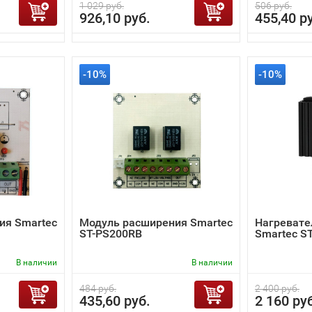
1 029 руб.
506 руб.
926,10 руб.
455,40 р
-10%
-10%
ия Smartec
Модуль расширения Smartec
Нагревате
ST-PS200RB
Smartec S
В наличии
В наличии
484 руб.
2 400 руб.
435,60 руб.
2 160 ру