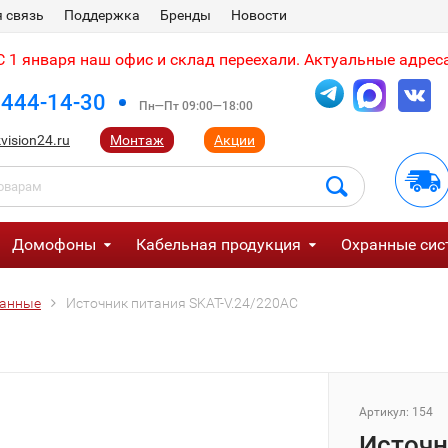
 связь
Поддержка
Бренды
Новости
 1 января наш офис и склад переехали. Актуальные адреса
 444-14-30
Пн—Пт 09:00—18:00
vision24.ru
Монтаж
Акции
Домофоны
Кабельная продукция
Охранные сис
ванные
Источник питания SKAT-V.24/220AC
Артикул:
154
Источн