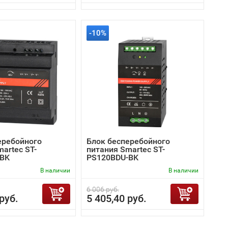
-10%
еребойного
Блок бесперебойного
artec ST-
питания Smartec ST-
-BK
PS120BDU-BK
В наличии
В наличии
6 006 руб.
руб.
5 405,40 руб.