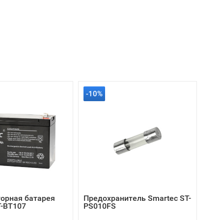
-10%
орная батарея
Предохранитель Smartec ST-
T-BT107
PS010FS