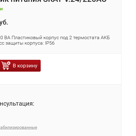
и
уб.
50 ВА Пластиковый корпус под 2 термостата АКБ
асс защиты корпуса: IP56
В корзину
нсультация:
табилизированные