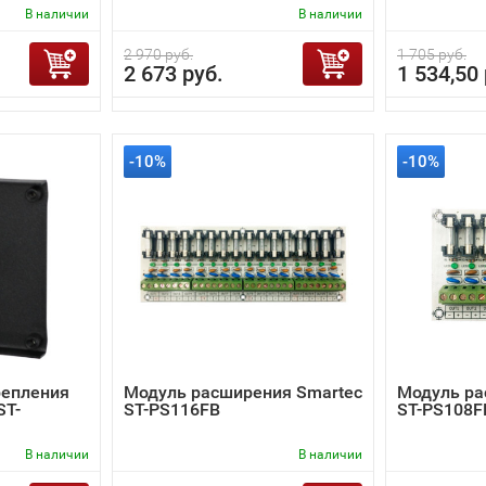
В наличии
В наличии
2 970 руб.
1 705 руб.
2 673 руб.
1 534,50 
-10%
-10%
репления
Модуль расширения Smartec
Модуль ра
ST-
ST-PS116FB
ST-PS108F
В наличии
В наличии