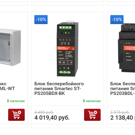
-10%
-10%
окс
Блок бесперебойного
Блок бесп
0ML-WT
питания Smartec ST-
питания Sm
PS205BDX-BK
PS203BDL
В наличии
В наличии
4 466 руб.
2 376 руб.
4 019,40 руб.
2 138,40 