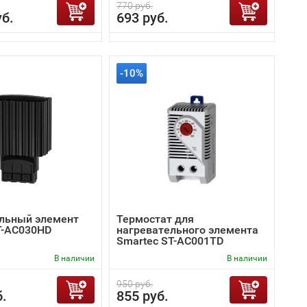
770 руб.
уб.
693 руб.
-10%
льный элемент
Термостат для
T-AC030HD
нагревательного элемента
Smartec ST-AC001TD
В наличии
В наличии
950 руб.
б.
855 руб.