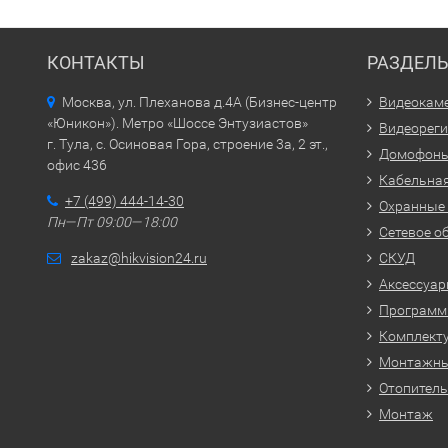
КОНТАКТЫ
РАЗДЕЛ
Москва, ул. Плеханова д.4А (Бизнес-центр
Видеокам
«Юникон»). Метро «Шоссе Энтузиастов»
Видеорег
г. Тула, с. Осиновая Гора, строение 3а, 2 эт.,
Домофон
офис 436
Кабельная
+7 (499) 444-14-30
Охранные
Пн—Пт 09:00—18:00
Сетевое о
zakaz@hikvision24.ru
СКУД
Аксессуа
Программн
Комплекту
Монтажн
Отопитель
Монтаж