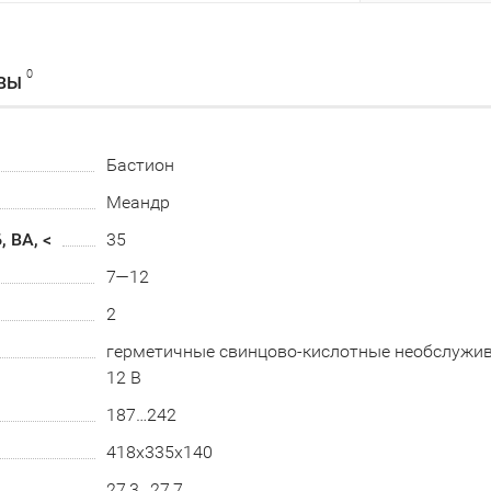
0
ВЫ
Бастион
Меандр
 ВА, <
35
7—12
2
герметичные свинцово-кислотные необслуж
12 В
187…242
418х335х140
27,3…27,7