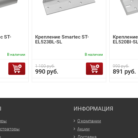
c ST-
Крепление Smartec ST-
Крепление
EL523BL-SL
EL520BI-S
В наличии
В наличии
1 100 руб.
990 руб.
990 руб.
891 руб.
Ы
ИНФОРМАЦИЯ
еры
О компании
истраторы
Акции
ы
Доставка