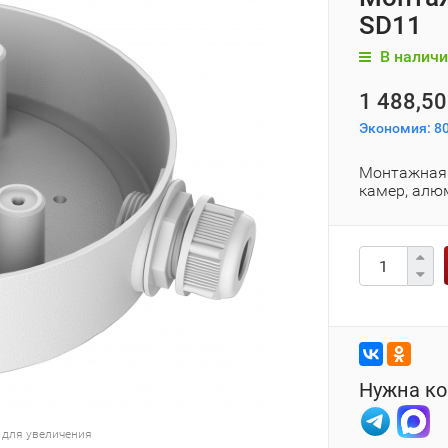
SD11
В наличи
1 488,50
Экономия:
80
Монтажная 
камер, алю
Нужна ко
 для увеличения