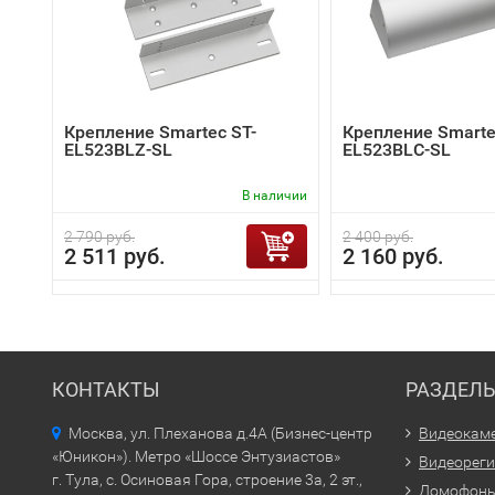
Крепление Smartec ST-
Крепление Smarte
EL523BLZ-SL
EL523BLC-SL
В наличии
2 790 руб.
2 400 руб.
2 511 руб.
2 160 руб.
КОНТАКТЫ
РАЗДЕЛ
Москва, ул. Плеханова д.4А (Бизнес-центр
Видеокам
«Юникон»). Метро «Шоссе Энтузиастов»
Видеорег
г. Тула, с. Осиновая Гора, строение 3а, 2 эт.,
Домофон