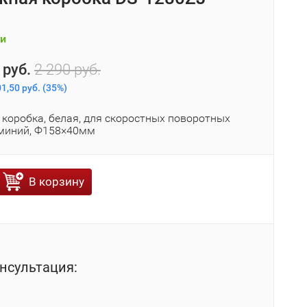
и
 руб.
2 290 руб.
1,50 руб.
(
35%
)
коробка, белая, для скоростных поворотных
миний, Ф158×40мм
В корзину
нсультация: