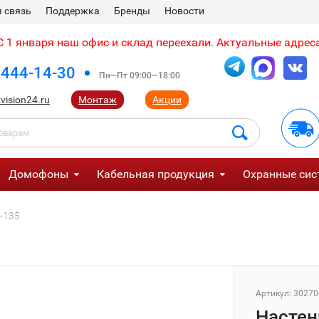
 связь
Поддержка
Бренды
Новости
 1 января наш офис и склад переехали. Актуальные адреса
 444-14-30
Пн—Пт 09:00—18:00
vision24.ru
Монтаж
Акции
Домофоны
Кабельная продукция
Охранные сис
-135
Артикул:
30270
Настен