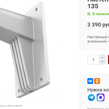
135
В наличи
3 390 ру
Настенный 
алюминий, 
Нужна ко
 для увеличения
Категории:
А