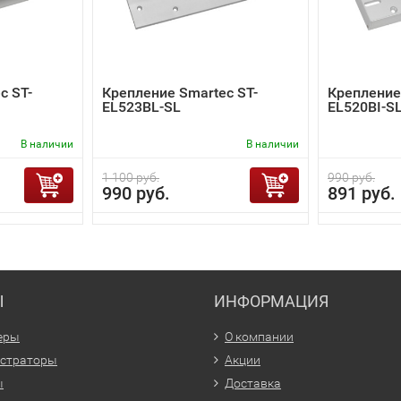
c ST-
Крепление Smartec ST-
Крепление
EL523BL-SL
EL520BI-S
В наличии
В наличии
1 100 руб.
990 руб.
990 руб.
891 руб.
Ы
ИНФОРМАЦИЯ
еры
О компании
истраторы
Акции
ы
Доставка