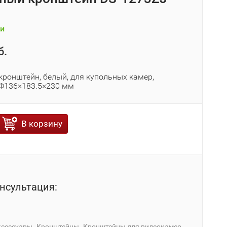
и
б.
кронштейн, белый, для купольных камер,
Φ136×183.5×230 мм
В корзину
нсультация:
ксессуары
Кронштейны
Кронштейны для видеокамер