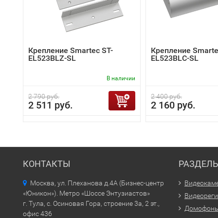
Крепление Smartec ST-
Крепление Smarte
EL523BLZ-SL
EL523BLC-SL
В наличии
2 790 руб.
2 400 руб.
2 511 руб.
2 160 руб.
КОНТАКТЫ
РАЗДЕЛ
Москва, ул. Плеханова д.4А (Бизнес-центр
Видеокам
«Юникон»). Метро «Шоссе Энтузиастов»
Видеорег
г. Тула, с. Осиновая Гора, строение 3а, 2 эт.,
Домофон
офис 436