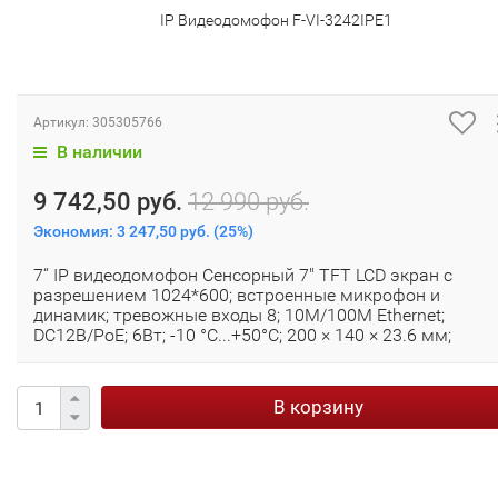
IP Видеодомофон F-VI-3242IPE1
Артикул:
305305766
В наличии
9 742,50 руб.
12 990 руб.
Экономия:
3 247,50 руб.
(
25%
)
7“ IP видеодомофон Сенсорный 7" TFT LCD экран с
разрешением 1024*600; встроенные микрофон и
динамик; тревожные входы 8; 10M/100M Ethernet;
DC12В/PoE; 6Вт; -10 °C...+50°C; 200 × 140 × 23.6 мм;
В корзину