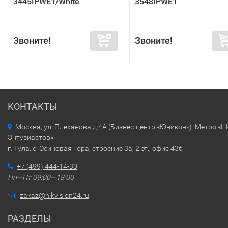
3445IPWE1/White
3548IPWE1
Звоните!
Звоните!
КОНТАКТЫ
Москва, ул. Плеханова д.4А (Бизнес-центр «Юникон»). Метро «
Энтузиастов»
г. Тула, с. Осиновая Гора, строение 3а, 2 эт., офис 436
+7 (499) 444-14-30
Пн—Пт 09:00—18:00
zakaz@hikvision24.ru
РАЗДЕЛЫ