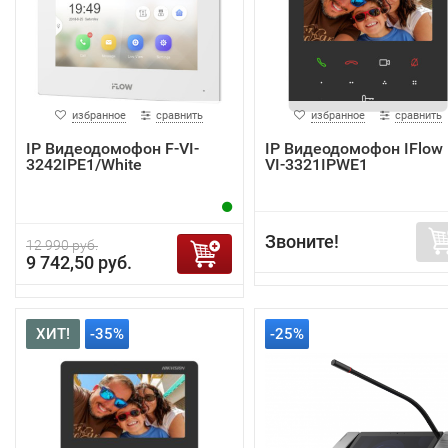
избранное
сравнить
избранное
сравнить
IP Видеодомофон F-VI-
IP Видеодомофон IFlow 
3242IPE1/White
VI-3321IPWE1
Звоните!
12 990 руб.
9 742,50 руб.
ХИТ!
-35%
-25%