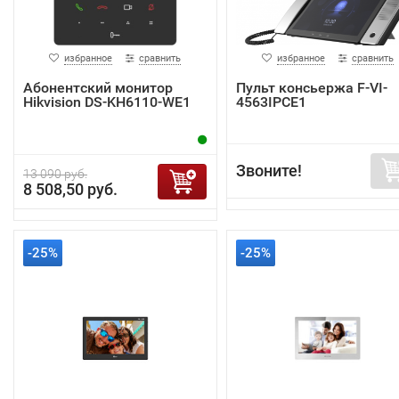
избранное
сравнить
избранное
сравнить
Абонентский монитор
Пульт консьержа F-VI-
Hikvision DS-KH6110-WE1
4563IPCE1
Звоните!
13 090 руб.
8 508,50 руб.
-25%
-25%