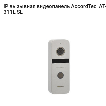
IP вызывная видеопанель AccordTec AT
311L SL