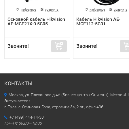
избранное
сравнить
избранное
сравнить
Основной кабель Hikvision
Кабель Hikvision AE-
AE-MCE21X-0.5C05
MCE112-5C01
Звоните!
Звоните!
КОНТАКТЫ
Москва, ул. Плеханова д.4А (Бизнес-центр «Юникон»). Метро «
Энтузиастов»
г. Тула, с. Осиновая Гора, строение 3а, 2 эт., офис 436
+7 (499) 444-14-30
Пн—Пт 09:00—18:00