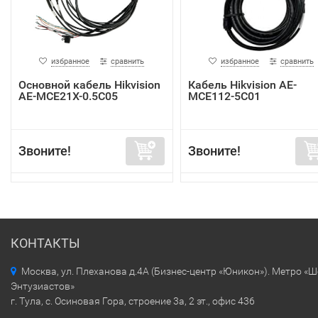
избранное
сравнить
избранное
сравнить
Основной кабель Hikvision
Кабель Hikvision AE-
AE-MCE21X-0.5C05
MCE112-5C01
Звоните!
Звоните!
КОНТАКТЫ
Москва, ул. Плеханова д.4А (Бизнес-центр «Юникон»). Метро «
Энтузиастов»
г. Тула, с. Осиновая Гора, строение 3а, 2 эт., офис 436