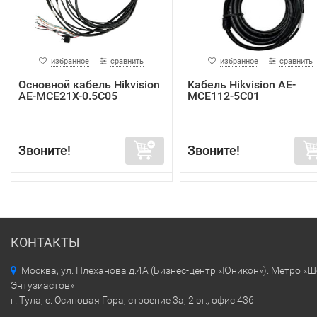
избранное
сравнить
избранное
сравнить
Основной кабель Hikvision
Кабель Hikvision AE-
AE-MCE21X-0.5C05
MCE112-5C01
Звоните!
Звоните!
КОНТАКТЫ
Москва, ул. Плеханова д.4А (Бизнес-центр «Юникон»). Метро «
Энтузиастов»
г. Тула, с. Осиновая Гора, строение 3а, 2 эт., офис 436