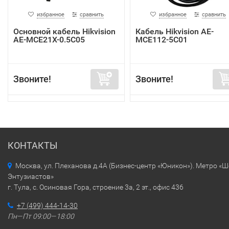
избранное
сравнить
избранное
сравнить
Основной кабель Hikvision
Кабель Hikvision AE-
AE-MCE21X-0.5C05
MCE112-5C01
Звоните!
Звоните!
КОНТАКТЫ
Москва, ул. Плеханова д.4А (Бизнес-центр «Юникон»). Метро «
Энтузиастов»
г. Тула, с. Осиновая Гора, строение 3а, 2 эт., офис 436
+7 (499) 444-14-30
Пн—Пт 09:00—18:00