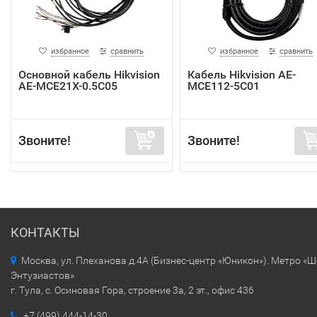
избранное
сравнить
избранное
сравнить
Основной кабель Hikvision
Кабель Hikvision AE-
AE-MCE21X-0.5C05
MCE112-5C01
Звоните!
Звоните!
КОНТАКТЫ
Москва, ул. Плеханова д.4А (Бизнес-центр «Юникон»). Метро «
Энтузиастов»
г. Тула, с. Осиновая Гора, строение 3а, 2 эт., офис 436
+7 (499) 444-14-30