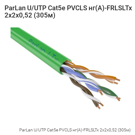
ParLan U/UTP Cat5e PVCLS нг(А)-FRLSLTx
2х2х0,52 (305м)
ParLan U/UTP Cat5e PVCLS нг(А)-FRLSLTx 2х2х0,52 (305м)