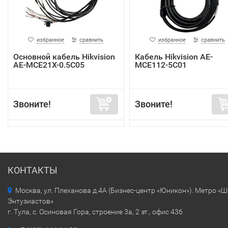
избранное
сравнить
избранное
сравнить
Основной кабель Hikvision
Кабель Hikvision AE-
AE-MCE21X-0.5C05
MCE112-5C01
Звоните!
Звоните!
КОНТАКТЫ
Москва, ул. Плеханова д.4А (Бизнес-центр «Юникон»). Метро «
Энтузиастов»
г. Тула, с. Осиновая Гора, строение 3а, 2 эт., офис 436