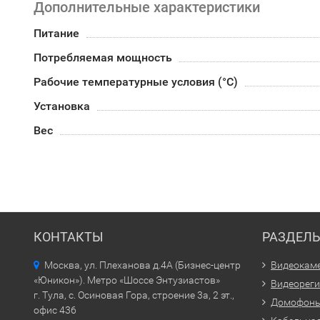
Дополнительные характеристики
Питание
Потребляемая мощность
Рабочие температурные условия (°С)
Установка
Вес
КОНТАКТЫ
РАЗДЕЛ
Москва, ул. Плеханова д.4А (Бизнес-центр
Видеокам
«Юникон»). Метро «Шоссе Энтузиастов»
Видеорег
г. Тула, с. Осиновая Гора, строение 3а, 2 эт.,
Домофон
офис 436