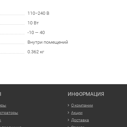
110−240 В
10 Вт
-10 — 40
Внутри помещений
0.362 кг
Ы
ИНФОРМАЦИЯ
еры
О компании
истраторы
Акции
ы
Доставка