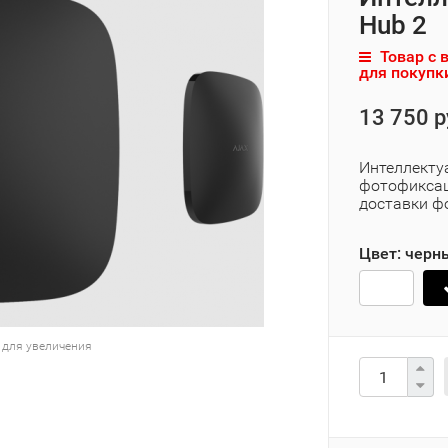
Hub 2
Товар с 
для покупк
13 750 р
Интеллекту
фотофиксац
доставки ф
Цвет:
черн
 для увеличения