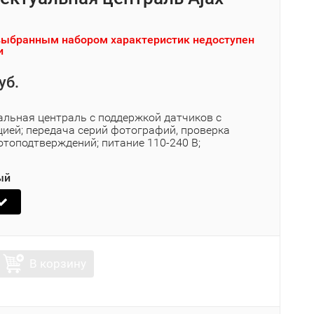
выбранным набором характеристик недоступен
и
уб.
альная централь с поддержкой датчиков с
ией; передача серий фотографий, проверка
отоподтверждений; питание 110-240 В;
ый
В корзину