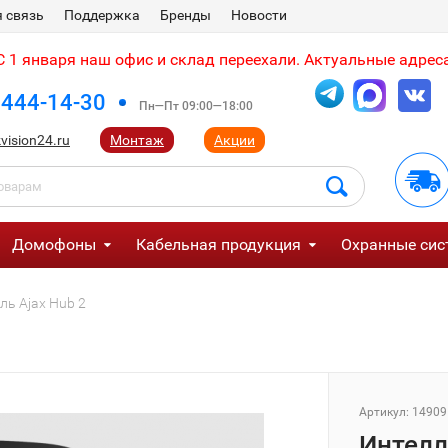
 связь
Поддержка
Бренды
Новости
 1 января наш офис и склад переехали. Актуальные адреса
 444-14-30
Пн—Пт 09:00—18:00
vision24.ru
Монтаж
Акции
Домофоны
Кабельная продукция
Охранные сис
ь Ajax Hub 2
Артикул:
14909
Интелл