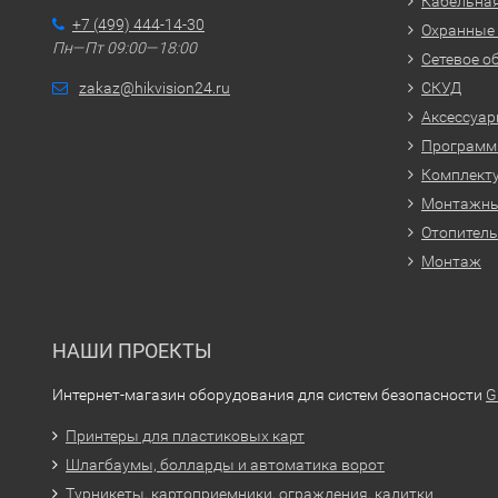
Кабельная
+7 (499) 444-14-30
Охранные
Пн—Пт 09:00—18:00
Сетевое о
zakaz@hikvision24.ru
СКУД
Аксессуа
Программн
Комплекту
Монтажн
Отопитель
Монтаж
НАШИ ПРОЕКТЫ
Интернет-магазин оборудования для систем безопасности
G
Принтеры для пластиковых карт
Шлагбаумы, болларды и автоматика ворот
Турникеты, картоприемники, ограждения, калитки