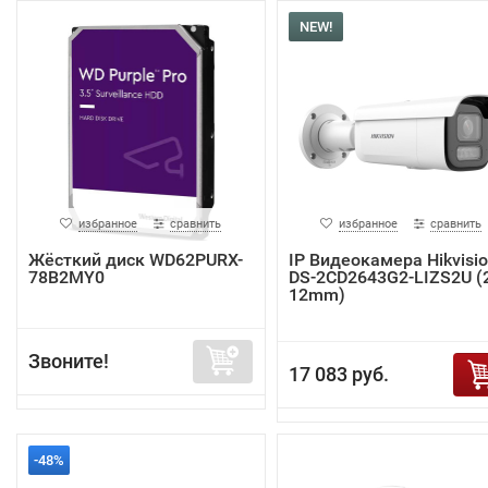
NEW!
избранное
сравнить
избранное
сравнить
Жёсткий диск WD62PURX-
IP Видеокамера Hikvisi
78B2MY0
DS-2CD2643G2-LIZS2U (2
12mm)
Звоните!
17 083 руб.
-48%