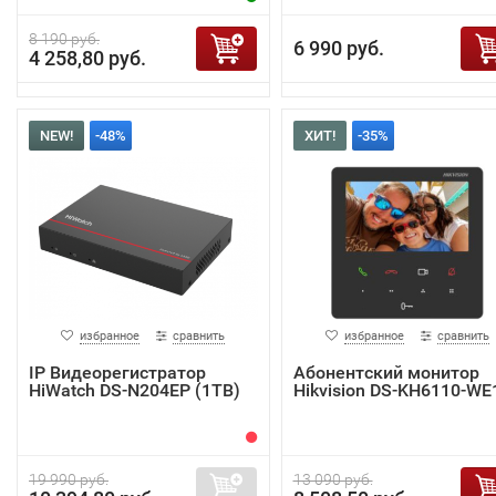
8 190 руб.
6 990 руб.
4 258,80 руб.
NEW!
-48%
ХИТ!
-35%
избранное
сравнить
избранное
сравнить
IP Видеорегистратор
Абонентский монитор
HiWatch DS-N204EP (1TB)
Hikvision DS-KH6110-WE
19 990 руб.
13 090 руб.