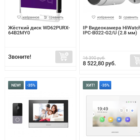
избранное
сравнить
избранное
сравнить
Жёсткий диск WD62PURX-
IP Видеокамера HiWatc
64B2MY0
IPC-B022-G2/U (2.8 мм)
Звоните!
16 390 руб.
8 522,80 руб.
NEW!
-35%
ХИТ!
-35%