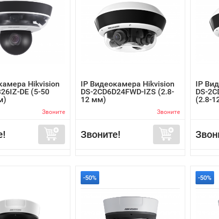
камера Hikvision
IP Видеокамера Hikvision
IP Вид
26IZ-DE (5-50
DS-2CD6D24FWD-IZS (2.8-
DS-2C
м)
12 мм)
(2.8-1
Звоните
Звоните
е!
Звоните!
Звон
-50%
-50%