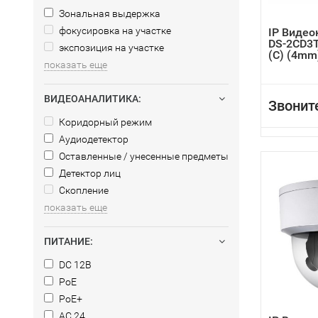
Зональная выдержка
фокусировка на участке
IP Видео
DS-2CD3
экспозиция на участке
(C) (4mm
показать еще
ВИДЕОАНАЛИТИКА:
Звонит
Коридорный режим
Аудиодетектор
Оставленные / унесенные предметы
Детектор лиц
Скопление
показать еще
ПИТАНИЕ:
DC 12В
PoE
PoE+
AC 24