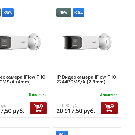
-25%
NEW!
-25%
еокамера iFlow F-IC-
IP Видеокамера iFlow F-IC-
CMS/A (4mm)
2244PCMS/A (2.8mm)
В наличии
В наличии
руб.
27 890 руб.
7,50 руб.
20 917,50 руб.
-50%