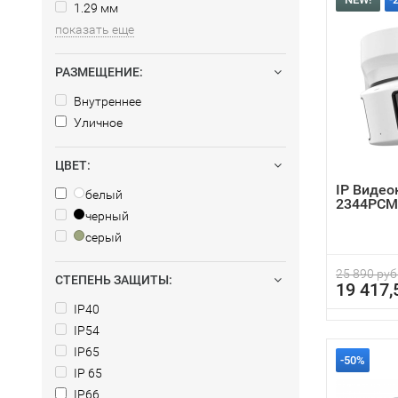
1.29 мм
показать еще
РАЗМЕЩЕНИЕ:
Внутреннее
Уличное
ЦВЕТ:
IP Видео
белый
2344PCM
черный
серый
25 890 руб
СТЕПЕНЬ ЗАЩИТЫ:
19 417,
IP40
IP54
IP65
-50%
IP 65
IP66