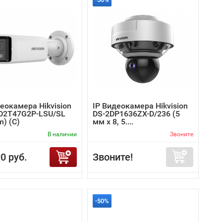
еокамера Hikvision
IP Видеокамера Hikvision
D2T47G2P-LSU/SL
DS-2DP1636ZX-D/236 (5
) (C)
мм x 8, 5....
В наличии
Звоните
0 руб.
Звоните!
-50%