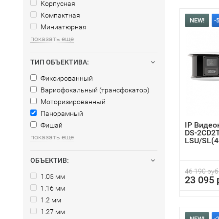
Корпусная
Компактная
NEW!
-
Миниатюрная
показать еще
ТИП ОБЪЕКТИВА:
Фиксированный
Вариофокальный (трансфокатор)
Моторизированный
Панорамный
IP Видео
Фишай
DS-2CD2
показать еще
LSU/SL(
ОБЪЕКТИВ:
46 190 руб
1.05 мм
23 095 
1.16 мм
1.2 мм
1.27 мм
NEW!
-