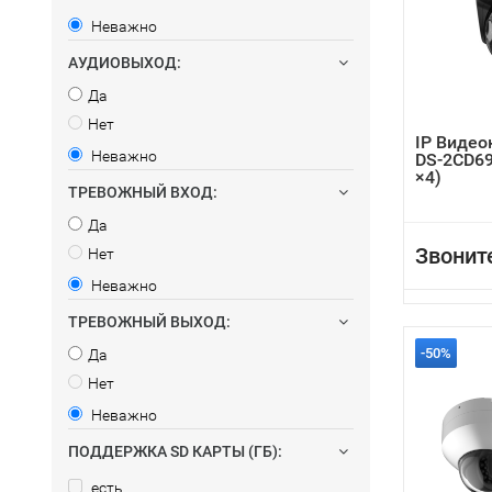
Неважно
АУДИОВЫХОД:
Да
Нет
IP Видео
Неважно
DS-2CD69
×4)
ТРЕВОЖНЫЙ ВХОД:
Да
Звонит
Нет
Неважно
ТРЕВОЖНЫЙ ВЫХОД:
-50%
Да
Нет
Неважно
ПОДДЕРЖКА SD КАРТЫ (ГБ):
есть