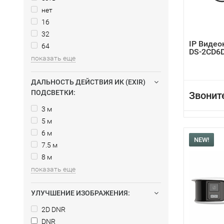
нет
16
32
IP Видео
64
DS-2CD6D
показать еще
ДАЛЬНОСТЬ ДЕЙСТВИЯ ИК (EXIR)
ПОДСВЕТКИ:
Звонит
3 м
5 м
6 м
NEW!
7.5 м
8 м
показать еще
УЛУЧШЕНИЕ ИЗОБРАЖЕНИЯ:
2D DNR
DNR