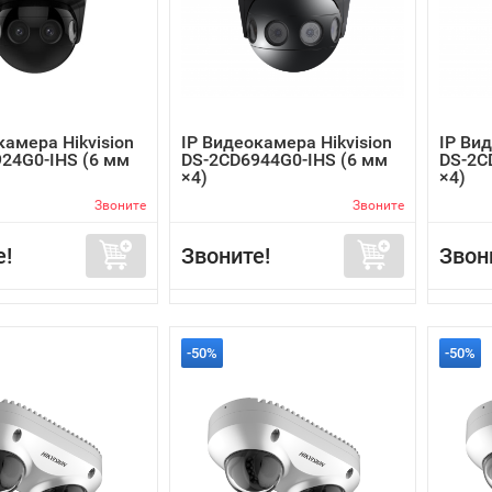
камера Hikvision
IP Видеокамера Hikvision
IP Вид
24G0-IHS (6 мм
DS-2CD6944G0-IHS (6 мм
DS-2C
×4)
×4)
Звоните
Звоните
е!
Звоните!
Звон
-50%
-50%