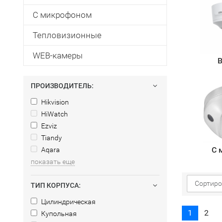
С микрофоном
Тепловизионные
WEB-камеры
В
ПРОИЗВОДИТЕЛЬ:
Hikvision
HiWatch
Ezviz
Tiandy
С 
Aqara
показать еще
Сортиро
ТИП КОРПУСА:
Цилиндрическая
1
2
Купольная