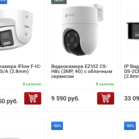
камера iFlow F-IC-
Видеокамера EZVIZ CS-
IP Вид
S/A (2.8mm)
H8c (3MP, 4G) с облачным
DS-2C
сервисом
(2.8mm
В наличии
В наличии
.
9 590 руб.
33 09
50 руб.
-50%
-50%