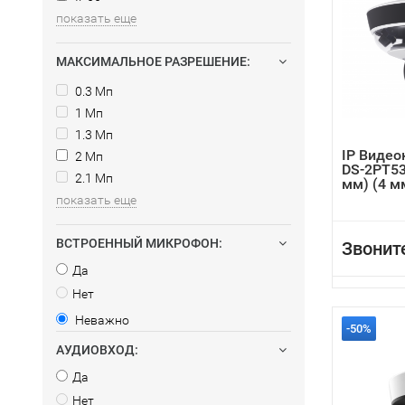
показать еще
МАКСИМАЛЬНОЕ РАЗРЕШЕНИЕ:
0.3 Мп
1 Мп
1.3 Мп
IP Видео
2 Мп
DS-2PT53
2.1 Мп
мм) (4 м
показать еще
ВСТРОЕННЫЙ МИКРОФОН:
Звонит
Да
Нет
Неважно
-50%
АУДИОВХОД:
Да
Нет