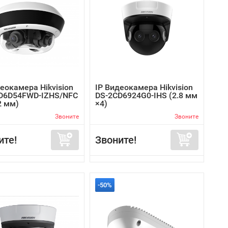
еокамера Hikvision
IP Видеокамера Hikvision
D6D54FWD-IZHS/NFC
DS-2CD6924G0-IHS (2.8 мм
2 мм)
×4)
Звоните
Звоните
ите!
Звоните!
-50%