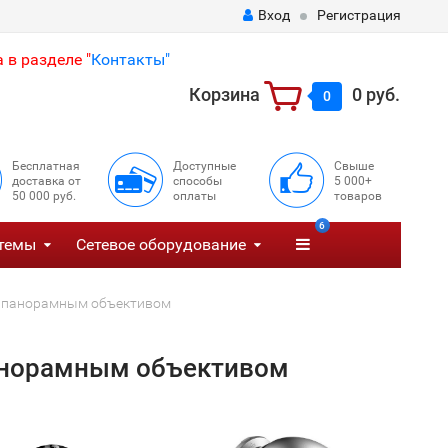
Вход
Регистрация
 в разделе "
Контакты"
Корзина
0 руб.
0
Бесплатная
Доступные
Свыше
доставка от
способы
5 000+
50 000 руб.
оплаты
товаров
6
темы
Сетевое оборудование
с панорамным объективом
анорамным объективом