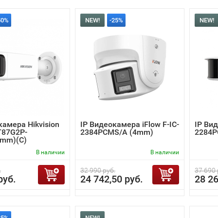
50%
NEW!
-25%
NEW!
камера Hikvision
IP Видеокамера iFlow F-IC-
IP Вид
T87G2P-
2384PCMS/A (4mm)
2284P
4mm)(C)
В наличии
В наличии
.
32 990 руб.
37 690 
руб.
24 742,50 руб.
28 26
25%
NEW!