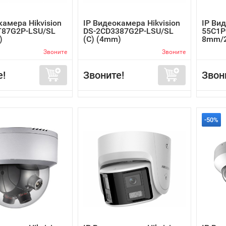
камера Hikvision
IP Видеокамера Hikvision
IP Вид
T87G2P-LSU/SL
DS-2CD3387G2P-LSU/SL
55C1P
)
(C) (4mm)
8mm/
Звоните
Звоните
е!
Звоните!
Звон
-50%