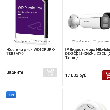
избранное
сравнить
избранное
сравнить
Жёсткий диск WD62PURX-
IP Видеокамера Hikvisi
78B2MY0
DS-2CD2643G2-LIZS2U (2
12mm)
Звоните!
17 083 руб.
-48%