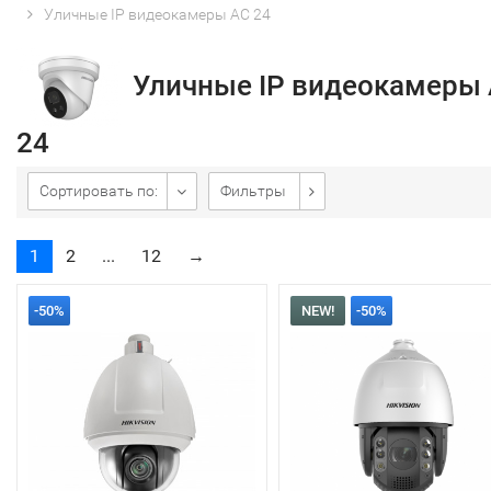
Уличные IP видеокамеры AC 24
Уличные IP видеокамеры
24
Сортировать по:
Фильтры
1
2
...
12
→
-50%
NEW!
-50%