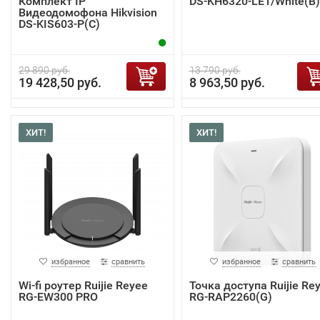
Комплект IP
DS-KH6320-LE1/White(B)
Видеодомофона Hikvision
DS-KIS603-P(C)
29 890 руб.
13 790 руб.
19 428,50 руб.
8 963,50 руб.
ХИТ!
ХИТ!
избранное
сравнить
избранное
сравнить
Wi-fi роутер Ruijie Reyee
Точка доступа Ruijie Re
RG-EW300 PRO
RG-RAP2260(G)