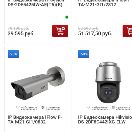
DS-2DE5425IW-AE(T5)(B)
TA-M21-GI1/2812
79 190 руб.
68 690 руб.
39 595 руб.
51 517,50 руб.
-25%
-50%
избранное
сравнить
избранное
сравнить
IP Видеокамера IFlow F-
IP Видеокамера Hikvisi
TA-M21-GI1/0832
DS-2DF8C442IXG-ELW