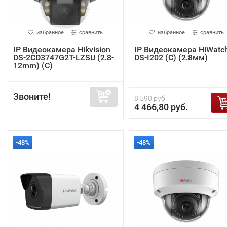
избранное
сравнить
избранное
сравнить
IP Видеокамера Hikvision
IP Видеокамера HiWatc
DS-2CD3747G2T-LZSU (2.8-
DS-I202 (C) (2.8мм)
12mm) (C)
Звоните!
8 590 руб.
4 466,80 руб.
-48%
-48%