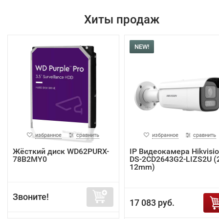
Хиты продаж
NEW!
избранное
сравнить
избранное
сравнить
Жёсткий диск WD62PURX-
IP Видеокамера Hikvisi
78B2MY0
DS-2CD2643G2-LIZS2U (2
12mm)
Звоните!
17 083 руб.