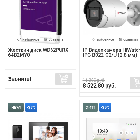
избранное
сравнить
избранное
сравнить
Жёсткий диск WD62PURX-
IP Видеокамера HiWatc
64B2MY0
IPC-B022-G2/U (2.8 мм)
Звоните!
16 390 руб.
8 522,80 руб.
NEW!
-35%
ХИТ!
-35%