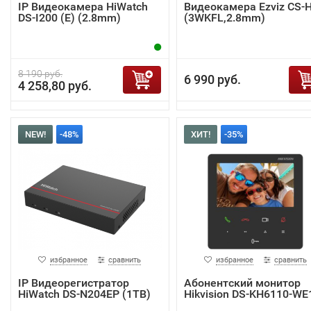
IP Видеокамера HiWatch
Видеокамера Ezviz CS-
DS-I200 (E) (2.8mm)
(3WKFL,2.8mm)
8 190 руб.
6 990 руб.
4 258,80 руб.
NEW!
-48%
ХИТ!
-35%
избранное
сравнить
избранное
сравнить
IP Видеорегистратор
Абонентский монитор
HiWatch DS-N204EP (1TB)
Hikvision DS-KH6110-WE