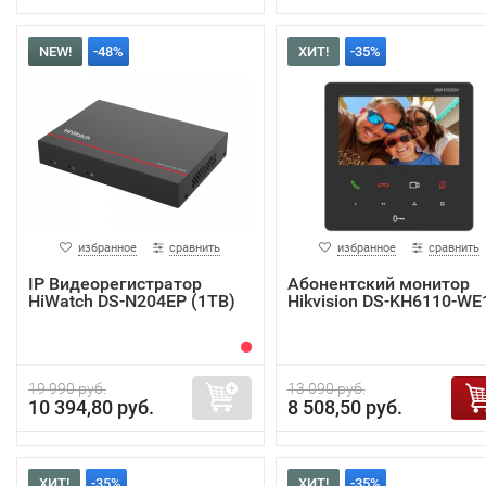
NEW!
-48%
ХИТ!
-35%
избранное
сравнить
избранное
сравнить
IP Видеорегистратор
Абонентский монитор
HiWatch DS-N204EP (1TB)
Hikvision DS-KH6110-WE
19 990 руб.
13 090 руб.
10 394,80 руб.
8 508,50 руб.
ХИТ!
-35%
ХИТ!
-35%