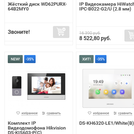
Жёсткий диск WD62PURX-
IP Видеокамера HiWatc
64B2MY0
IPC-B022-G2/U (2.8 мм)
Звоните!
16 390 руб.
8 522,80 руб.
NEW!
-35%
ХИТ!
-35%
избранное
сравнить
избранное
сравнить
Комплект IP
DS-KH6320-LE1/White(B)
Видеодомофона Hikvision
DS-KIS603-P(C)