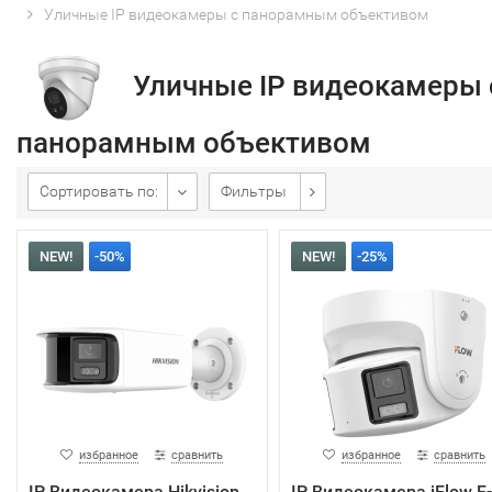
Уличные IP видеокамеры с панорамным объективом
Уличные IP видеокамеры 
панорамным объективом
Сортировать по:
Фильтры
NEW!
-50%
NEW!
-25%
избранное
сравнить
избранное
сравнить
IP Видеокамера Hikvision
IP Видеокамера iFlow F-