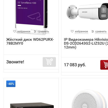
избранное
сравнить
избранное
сравнить
Жёсткий диск WD62PURX-
IP Видеокамера Hikvisi
78B2MY0
DS-2CD2643G2-LIZS2U (2
12mm)
Звоните!
17 083 руб.
-48%