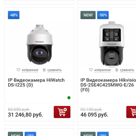
-48%
NEW!
-50%
избранное
сравнить
избранное
сравнить
IP Видеокамера HiWatch
IP Видеокамера Hikvisi
DS-I225 (D)
DS-2SE4C425MWG-E/26
(F0)
60 090 руб.
92 190 руб.
31 246,80 руб.
46 095 руб.
NEW!
-25%
NEW!
-25%