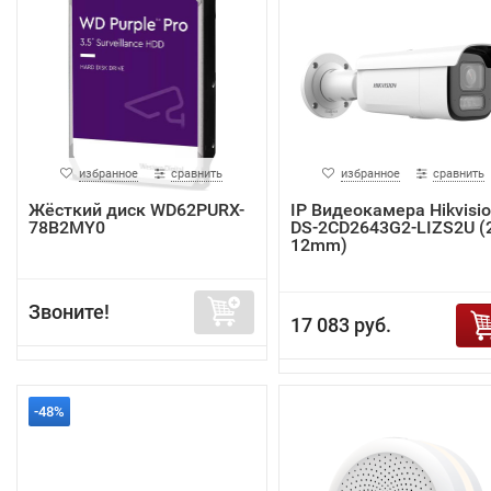
избранное
сравнить
избранное
сравнить
Жёсткий диск WD62PURX-
IP Видеокамера Hikvisi
78B2MY0
DS-2CD2643G2-LIZS2U (2
12mm)
Звоните!
17 083 руб.
-48%