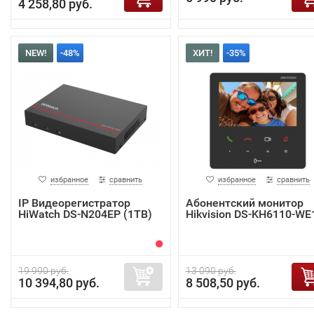
4 258,80 руб.
NEW!
-48%
ХИТ!
-35%
избранное
сравнить
избранное
сравнить
IP Видеорегистратор
Абонентский монитор
HiWatch DS-N204EP (1TB)
Hikvision DS-KH6110-WE
19 990 руб.
13 090 руб.
10 394,80 руб.
8 508,50 руб.