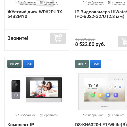
избранное
сравнить
избранное
сравнить
Жёсткий диск WD62PURX-
IP Видеокамера HiWatc
64B2MY0
IPC-B022-G2/U (2.8 мм)
Звоните!
16 390 руб.
8 522,80 руб.
NEW!
-35%
ХИТ!
-35%
избранное
сравнить
избранное
сравнить
Комплект IP
DS-KH6320-LE1/White(B)