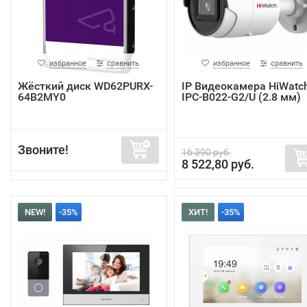
избранное
сравнить
избранное
сравнить
Жёсткий диск WD62PURX-
IP Видеокамера HiWatc
64B2MY0
IPC-B022-G2/U (2.8 мм)
Звоните!
16 390 руб.
8 522,80 руб.
NEW!
-35%
ХИТ!
-35%