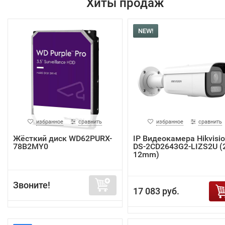
Хиты продаж
NEW!
избранное
сравнить
избранное
сравнить
Жёсткий диск WD62PURX-
IP Видеокамера Hikvisi
78B2MY0
DS-2CD2643G2-LIZS2U (2
12mm)
Звоните!
17 083 руб.