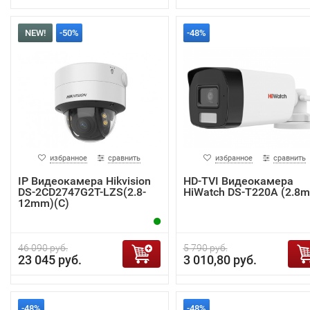
NEW!
-50%
-48%
избранное
сравнить
избранное
сравнить
IP Видеокамера Hikvision
HD-TVI Видеокамера
DS-2CD2747G2T-LZS(2.8-
HiWatch DS-T220A (2.8
12mm)(C)
46 090 руб.
5 790 руб.
23 045 руб.
3 010,80 руб.
-48%
-48%