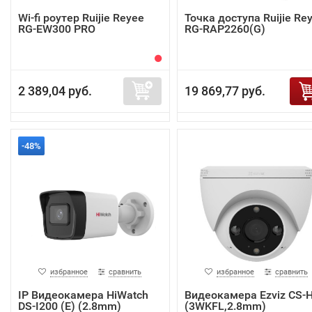
Wi-fi роутер Ruijie Reyee
Точка доступа Ruijie Re
RG-EW300 PRO
RG-RAP2260(G)
2 389,04 руб.
19 869,77 руб.
-48%
избранное
сравнить
избранное
сравнить
IP Видеокамера HiWatch
Видеокамера Ezviz CS-
DS-I200 (E) (2.8mm)
(3WKFL,2.8mm)