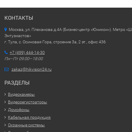
КОНТАКТЫ
Москва, ул. Плеханова д.4А (Бизнес-центр «Юникон»). Метро «
Энтузиастов»
г. Тула, с. Осиновая Гора, строение 3а, 2 эт., офис 436
+7 (499) 444-14-30
Пн—Пт 09:00—18:00
zakaz@hikvision24.ru
РАЗДЕЛЫ
Видеокамеры
Видеорегистраторы
Домофоны
Кабельная продукция
Охранные системы