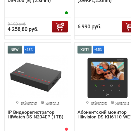
DS-I200 (E) (2.8mm)
(3WKFL,2.8mm)
8 190 руб.
6 990 руб.
4 258,80 руб.
NEW!
-48%
ХИТ!
-35%
избранное
сравнить
избранное
сравнить
IP Видеорегистратор
Абонентский монитор
HiWatch DS-N204EP (1TB)
Hikvision DS-KH6110-WE