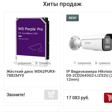
Хиты продаж
NEW!
избранное
сравнить
избранное
сравнить
Жёсткий диск WD62PURX-
IP Видеокамера Hikvisi
78B2MY0
DS-2CD2643G2-LIZS2U (2
12mm)
Звоните!
17 083 руб.