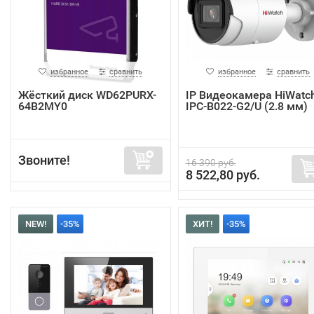
избранное
сравнить
избранное
сравнить
Жёсткий диск WD62PURX-
IP Видеокамера HiWatc
64B2MY0
IPC-B022-G2/U (2.8 мм)
Звоните!
16 390 руб.
8 522,80 руб.
NEW!
-35%
ХИТ!
-35%