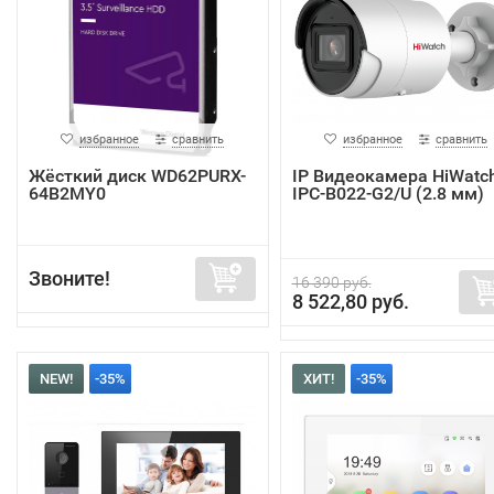
избранное
сравнить
избранное
сравнить
Жёсткий диск WD62PURX-
IP Видеокамера HiWatc
64B2MY0
IPC-B022-G2/U (2.8 мм)
Звоните!
16 390 руб.
8 522,80 руб.
NEW!
-35%
ХИТ!
-35%