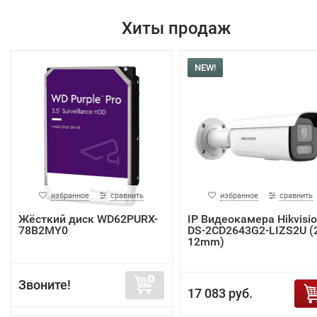
Хиты продаж
NEW!
избранное
сравнить
избранное
сравнить
Жёсткий диск WD62PURX-
IP Видеокамера Hikvisi
78B2MY0
DS-2CD2643G2-LIZS2U (2
12mm)
Звоните!
17 083 руб.