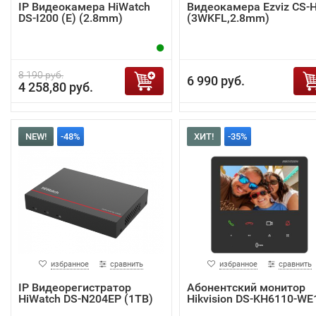
IP Видеокамера HiWatch
Видеокамера Ezviz CS-
DS-I200 (E) (2.8mm)
(3WKFL,2.8mm)
8 190 руб.
6 990 руб.
4 258,80 руб.
NEW!
-48%
ХИТ!
-35%
избранное
сравнить
избранное
сравнить
IP Видеорегистратор
Абонентский монитор
HiWatch DS-N204EP (1TB)
Hikvision DS-KH6110-WE