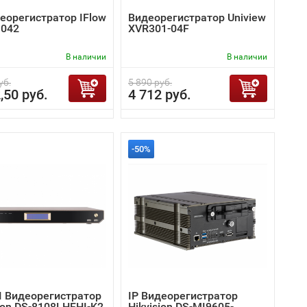
деорегистратор IFlow
Видеорегистратор Uniview
1042
XVR301-04F
В наличии
В наличии
уб.
5 890 руб.
,50 руб.
4 712 руб.
-50%
I Видеорегистратор
IP Видеорегистратор
ion DS-8108LHFHI-K2
Hikvision DS-MI9605-