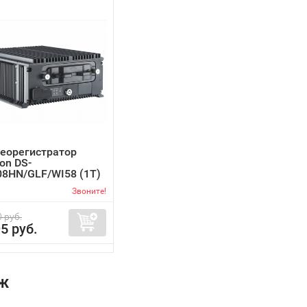
деорегистратор
ion DS-
8HN/GLF/WI58 (1T)
Звоните!
 руб.
5 руб.
ж