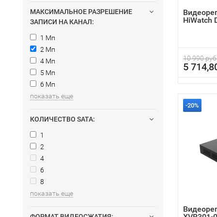
МАКСИМАЛЬНОЕ РАЗРЕШЕНИЕ
Видеоре
HiWatch
ЗАПИСИ НА КАНАЛ:
1 Мп
2 Мп
10 990 руб
4 Мп
5 714,8
5 Мп
6 Мп
показать еще
-20%
КОЛИЧЕСТВО SATA:
1
2
4
6
8
показать еще
Видеорег
XVR301-
ФОРМАТ ВИДЕОСЖАТИЯ: