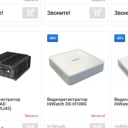
е!
Звоните!
Звон
-48%
-48%
гистратор
Видеорегистратор
Видео
 AE-
HiWatch DS-H108G
HiWat
RJ45)
Звоните
Звоните!
9 790 руб.
14 890 