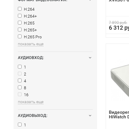
H.264
H.264+
7 890 руб.
H.265
6 312 р
H.265+
H.265 Pro
показать еще
АУДИОВХОД:
1
2
4
8
16
показать еще
Видеоре
АУДИОВЫХОД:
HiWatch 
1