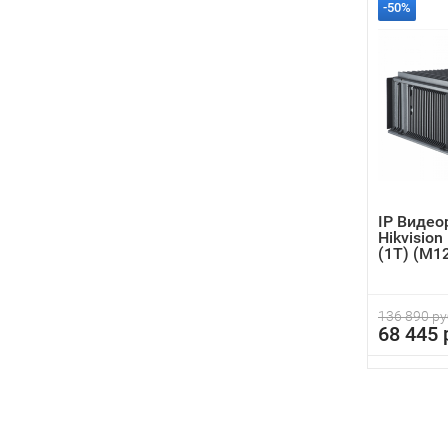
-50%
IP Видео
Hikvisio
(1T) (M1
136 890 ру
68 445 