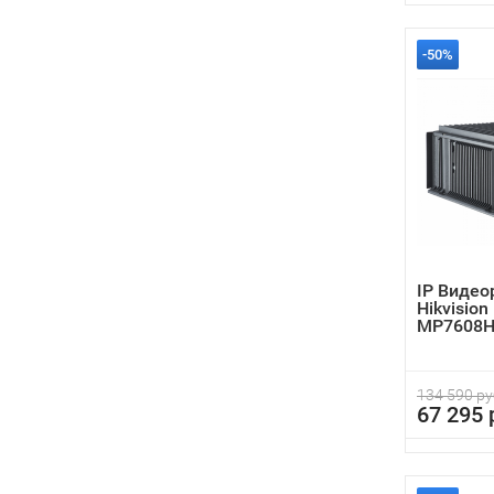
-50%
IP Видео
Hikvision
MP7608H
134 590 ру
67 295 