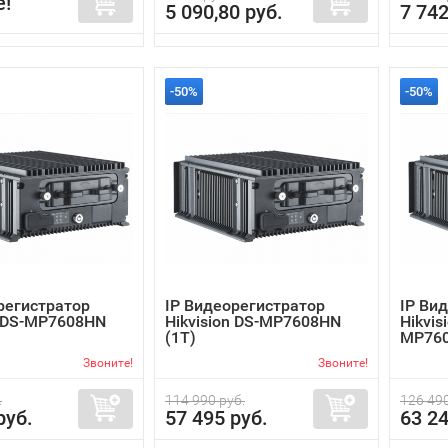
е!
5 090,80 руб.
7 742
-50%
-50%
регистратор
IP Видеорегистратор
IP Ви
n DS-MP7608HN
Hikvision DS-MP7608HN
Hikvis
(1T)
MP760
Звоните!
Звоните!
.
114 990 руб.
126 490
руб.
57 495 руб.
63 24