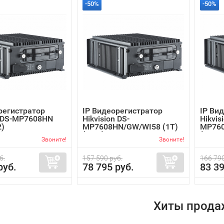
-50%
-50%
регистратор
IP Видеорегистратор
IP Ви
n DS-MP7608HN
Hikvision DS-
Hikvis
2)
MP7608HN/GW/WI58 (1T)
MP760
(M12)
(...
Звоните!
Звоните!
б.
157 590 руб.
166 790
руб.
78 795 руб.
83 39
Хиты прода