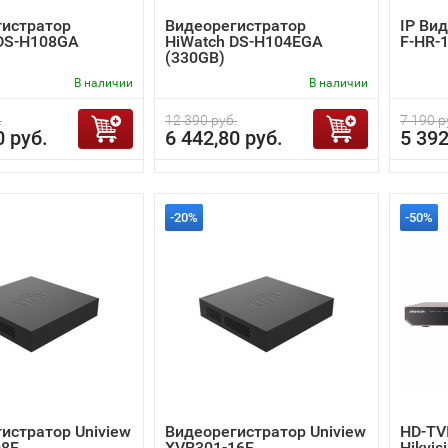
гистратор
Видеорегистратор
IP Ви
 DS-H108GA
HiWatch DS-H104EGA
F-HR-
(330GB)
В наличии
В наличии
.
12 390 руб.
7 190 р
0 руб.
6 442,80 руб.
5 392
-20%
-50%
истратор Uniview
Видеорегистратор Uniview
HD-TV
08F
XVR301-16F
Hikvis