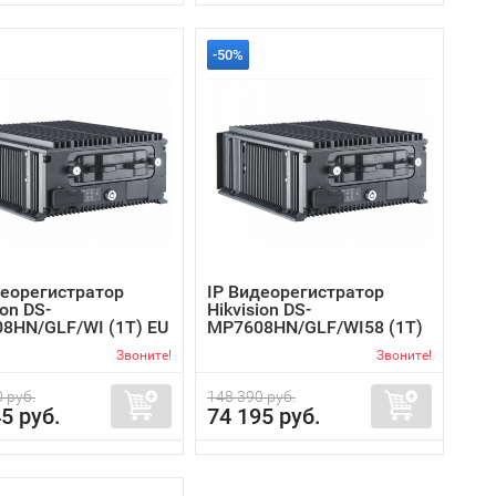
-50%
деорегистратор
IP Видеорегистратор
ion DS-
Hikvision DS-
8HN/GLF/WI (1T) EU
MP7608HN/GLF/WI58 (1T)
E...
Звоните!
Звоните!
 руб.
148 390 руб.
5 руб.
74 195 руб.