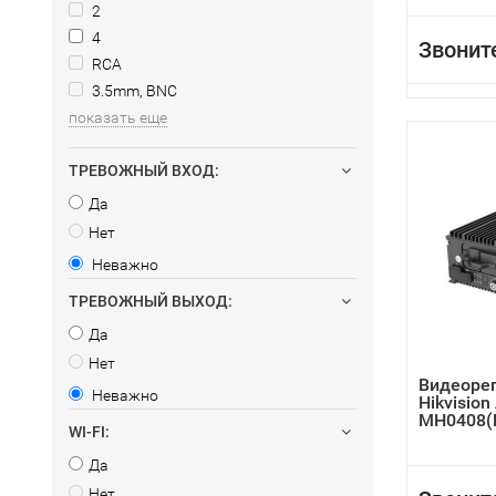
2
4
Звонит
RCA
3.5mm, BNC
показать еще
ТРЕВОЖНЫЙ ВХОД:
Да
Нет
Неважно
ТРЕВОЖНЫЙ ВЫХОД:
Да
Нет
Видеоре
Неважно
Hikvision
MH0408(
WI-FI:
Да
Нет