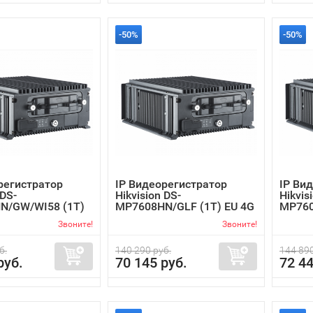
-50%
-50%
регистратор
IP Видеорегистратор
IP Ви
 DS-
Hikvision DS-
Hikvis
N/GW/WI58 (1T)
MP7608HN/GLF (1T) EU 4G
MP760
...
...
Звоните!
Звоните!
б.
140 290 руб.
144 890
руб.
70 145 руб.
72 44