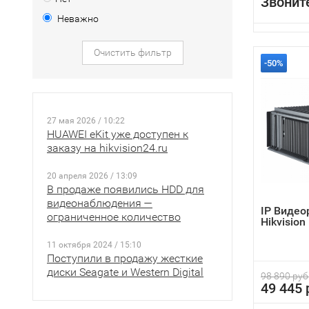
Звонит
Неважно
Очистить фильтр
-50%
27 мая 2026 / 10:22
HUAWEI eKit уже доступен к
заказу на hikvision24.ru
20 апреля 2026 / 13:09
В продаже появились HDD для
видеонаблюдения —
IP Видео
ограниченное количество
Hikvisio
11 октября 2024 / 15:10
Поступили в продажу жесткие
диски Seagate и Western Digital
98 890 руб
49 445 