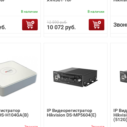
В наличии
В наличии
12 590 руб.
Звон
уб.
10 072 руб.
гистратор
IP Видеорегистратор
IP Ви
DS-H104GA(B)
Hikvision DS-MP5604(E)
Hikvis
(512G
Звоните
Звоните