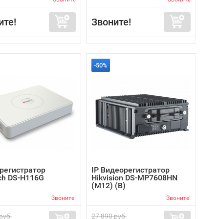
ите!
Звоните!
-50%
регистратор
IP Видеорегистратор
ch DS-H116G
Hikvision DS-MP7608HN
(M12) (B)
Звоните!
Звоните!
руб.
27 890 руб.